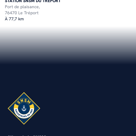
STATION SNSM DU TRÉPORT
Port de plaisance,
76470 Le Tréport
À 77,7 km