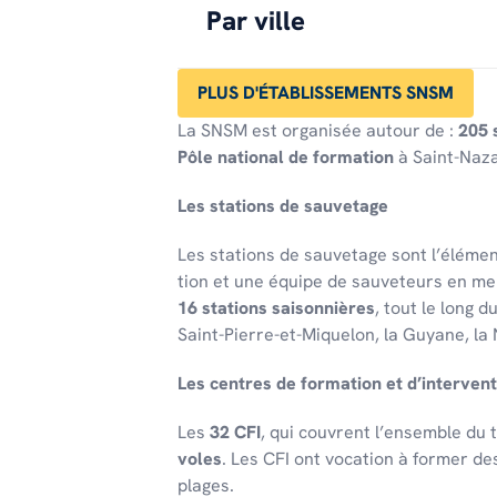
PLUS D'INFO
Par ville
S'INSCRIRE
PLUS D'ÉTABLISSEMENTS SNSM
La SNSM est organisée autour de :
205 
STATION SNSM DE MERS-LES
Pôle national de formation
à Saint-Naza
6 RUE ANDRÉ PAGNOUX 80350 Mers-
06 35 15 35 00
Les stations de sauve­tage
president.mers-les-bains@snsm.
Les stations de sauve­tage sont l’élé­men
PLUS D'INFO
tion et une équipe de sauveteurs en me
16 stations saison­nières
, tout le long d
Saint-Pierre-et-Mique­lon, la Guyane, la 
CENTRE DE FORMATION ET 
DE LA SOMME
Les centres de forma­tion et d’in­ter­ven­t
82 Rue Saint-Gilles, Bâtiment 9 8010
06 87 43 78 63
Les
32 CFI
, qui couvrent l’en­semble du te
directeur.cfi-somme@snsm.org
voles
. Les CFI ont voca­tion à former de
plages.
PLUS D'INFO