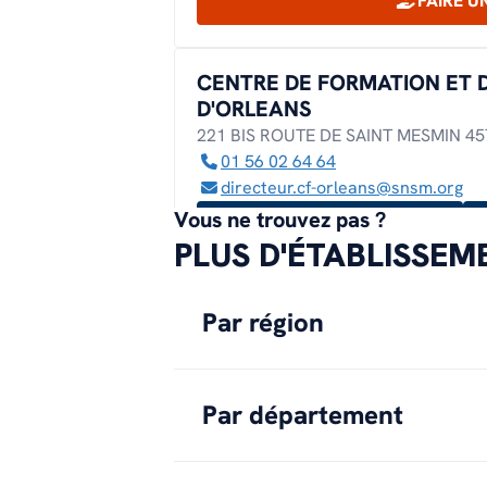
FAIRE U
CENTRE DE FORMATION ET 
D'ORLEANS
221 BIS ROUTE DE SAINT MESMIN 457
01 56 02 64 64
directeur.cf-orleans@snsm.org
Vous ne trouvez pas ?
PLUS D'INFO
PLUS D'ÉTABLISSE
S'INSCRIRE
Par région
CENTRE DE FORMATION ET 
DE ROUEN
DARSE BARILLON BASSIN SAINT-GER
Par département
06 61 86 72 74
directeur.cf-rouen@snsm.org