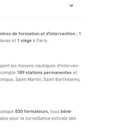
ntres de formation et d'intervention
;
1
lavas et
1 siège
à Paris.
oupent les moyens nautiques d’in­ter­ven­
 comp­te
189 stations perma­nentes
et
ti­nique, Saint-Martin, Saint-Barthé­lemy,
e quelque
830 forma­teurs
, tous
béné­
ales pour la surveillance esti­vale des