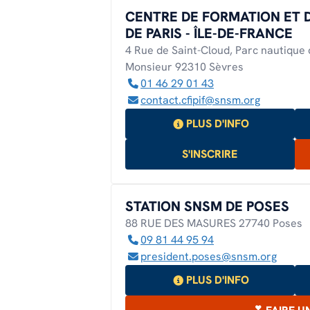
CENTRE DE FORMATION ET 
EN SAVOIR PLUS
EN SAVOIR PLUS
DE PARIS - ÎLE-DE-FRANCE
EN SAVOIR PLUS
4 Rue de Saint-Cloud, Parc nautique 
Monsieur 92310 Sèvres
01 46 29 01 43
contact.cfipif@snsm.org
PLUS D'INFO
S'INSCRIRE
STATION SNSM DE POSES
88 RUE DES MASURES 27740 Poses
09 81 44 95 94
president.poses@snsm.org
PLUS D'INFO