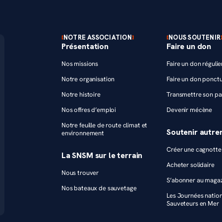
NOTRE ASSOCIATION
NOUS SOUTENIR
Présentation
Faire un don
Nos missions
Faire un don régulie
Notre organisation
Faire un don ponctu
Notre histoire
Transmettre son pa
Nos offres d’emploi
Devenir mécène
Notre feuille de route climat et
Soutenir autr
environnement
Créer une cagnotte 
La SNSM sur le terrain
Acheter solidaire
Nous trouver
S’abonner au maga
Nos bateaux de sauvetage
Les Journées natio
Sauveteurs en Mer