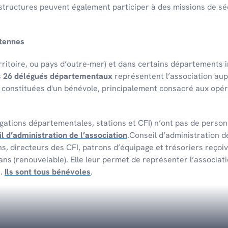
 struc­tures peuvent égale­ment parti­ci­per à des missions de séc
FAIRE UN DON
ntennes
LE SNSM DE LA
i­toire, ou pays d’outre-mer) et dans certains dépar­te­ments in
s
26 délégués départementaux
représentent l’association aup
-Luchuel
s constituées d'un bénévole, principalement consacré aux opér
ations départementales, stations et CFI) n’ont pas de personn
FAIRE UN DON
l d’administration de l’association
.Conseil d’administration d
, directeurs des CFI, patrons d’équipage et trésoriers reçoiv
 ans (renouvelable). Elle leur permet de représenter l’associa
s.
Ils sont tous bénévoles
.
ITINÉRAIRE