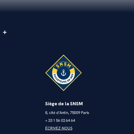
FAIRE U
STATION SNSM DU TRÉPORT
Port de plaisance 76470 Le Tréport
02 32 06 52 13
president.le-treport@snsm.org
PLUS D'INFO
FAIRE U
SNSM - Sauveteurs en mer
Siège de la SNSM
47 RUE SAINT-PIERRE 80460 Ault
03 22 60 60 60
8, cité d’Antin, 75009 Paris
+ 33 1 56 02 64 64
PLUS D'INFO
ÉCRIVEZ-NOUS