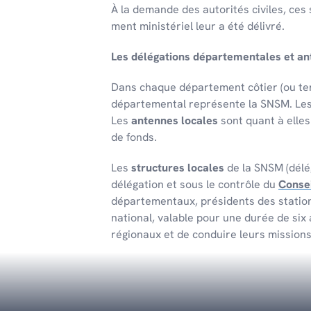
À la demande des auto­ri­tés civiles, ces
S'INSCRIRE
ment minis­té­riel leur a été déli­vré.
Les délé­ga­tions dépar­te­men­tales et a
DÉLÉGATION DÉPARTEMENTA
Dans chaque dépar­te­ment côtier (ou terr
SOMME
dépar­te­men­tal repré­sente la SNSM. Le
1 CHEMIN D'HALLOY 80600 Grouches
Les
antennes locales
sont quant à elle
06 86 75 77 16
de fonds.
dd-somme@snsm.org
Les
structures locales
de la SNSM (délég
ITINÉRAIRE
délégation et sous le contrôle du
Consei
départementaux, présidents des stations
national, valable pour une durée de six
STATION SNSM DE DIEPPE
régionaux et de conduire leurs mission
Quai Gaston Lalitte 76200 Dieppe
02 35 84 16 07
president.dieppe@snsm.org
PLUS D'INFO