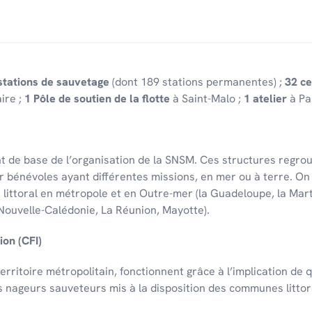
ITINÉRAIRE
FAIRE UN DON
stations de sauvetage
(dont 189 stations permanentes) ;
32 ce
-BAINS
ire ;
1 Pôle de soutien de la flotte
à Saint-Malo ;
1 atelier
à Pa
Les-Bains
org
t de base de l’or­ga­ni­sa­tion de la SNSM. Ces struc­tures regr
ITINÉRAIRE
r bénévoles ayant différentes missions, en mer ou à terre. On
u litto­ral en métro­pole et en Outre-mer (la Guade­loupe, la Mar
Nouvelle-Calé­do­nie, La Réunion, Mayotte).
D'INTERVENTION SNSM
ion (CFI)
0 Abbeville
rri­toire métro­po­li­tain, fonc­tionnent grâce à l’im­pli­ca­tion d
s nageurs sauve­teurs mis à la dispo­si­tion des communes litto­r
ITINÉRAIRE