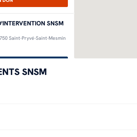
N DON
D'INTERVENTION SNSM
50 Saint-Pryvé-Saint-Mesmin
ITINÉRAIRE
MENTS SNSM
FAIRE UN DON
D'INTERVENTION SNSM
VAIS 76000 Rouen