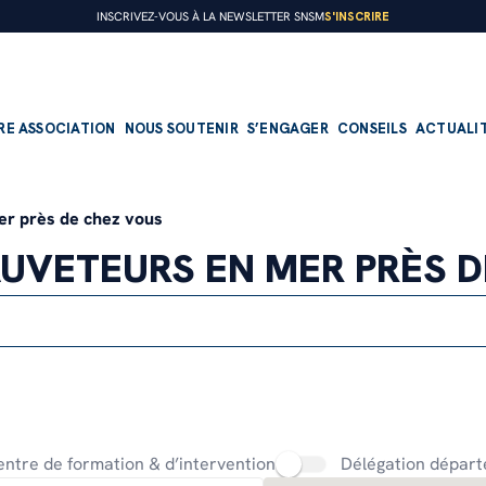
S'INSCRIRE
INSCRIVEZ-VOUS À LA NEWSLETTER SNSM
RE ASSOCIATION
NOUS SOUTENIR
S’ENGAGER
CONSEILS
ACTUALI
er près de chez vous
UVETEURS EN MER PRÈS 
PRÉSENTATION
FAIRE UN DON
DEVENIR BÉNÉVOLE
Nos missions
Faire un don régulier
Devenir sauveteur embarqué
Notre organisation
Faire un don ponctuel
Devenir nageur sauveteur
Notre histoire
Transmettre son patrimoine
Devenir bénévole à terre
ntre de formation & d’intervention
Délégation départ
Nos offres d’emploi
Devenir mécène