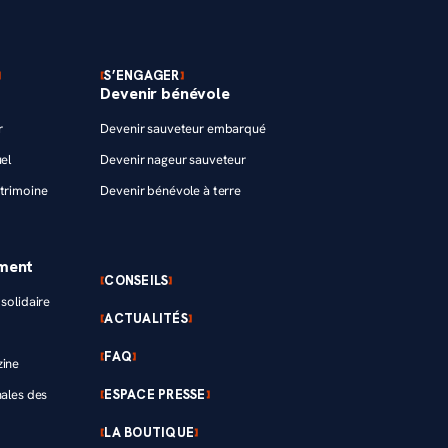
S’ENGAGER
Devenir bénévole
r
Devenir sauveteur embarqué
el
Devenir nageur sauveteur
trimoine
Devenir bénévole à terre
ement
CONSEILS
solidaire
ACTUALITÉS
FAQ
zine
ESPACE PRESSE
nales des
LA BOUTIQUE