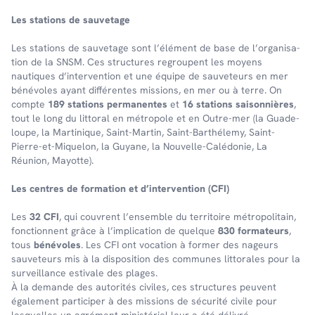
Les stations de sauve­tage
Les stations de sauve­tage sont l’élé­ment de base de l’or­ga­ni­sa­
tion de la SNSM. Ces struc­tures regroupent les moyens
nautiques d’in­ter­ven­tion et une équipe de sauveteurs en mer
bénévoles ayant différentes missions, en mer ou à terre. On
comp­te
189 stations perma­nentes
et
16 stations saison­nières
,
tout le long du litto­ral en métro­pole et en Outre-mer (la Guade­
loupe, la Marti­nique, Saint-Martin, Saint-Barthé­lemy, Saint-
Pierre-et-Mique­lon, la Guyane, la Nouvelle-Calé­do­nie, La
Réunion, Mayotte).
Les centres de forma­tion et d’in­ter­ven­tion (CFI)
Les
32 CFI
, qui couvrent l’en­semble du terri­toire métro­po­li­tain,
fonc­tionnent grâce à l’im­pli­ca­tion de quelque
830 forma­teurs
,
tous
béné­voles
. Les CFI ont voca­tion à former des nageurs
sauve­teurs mis à la dispo­si­tion des communes litto­rales pour la
surveillance esti­vale des plages.
À la demande des auto­ri­tés civiles, ces struc­tures peuvent
égale­ment parti­ci­per à des missions de sécu­rité civile pour