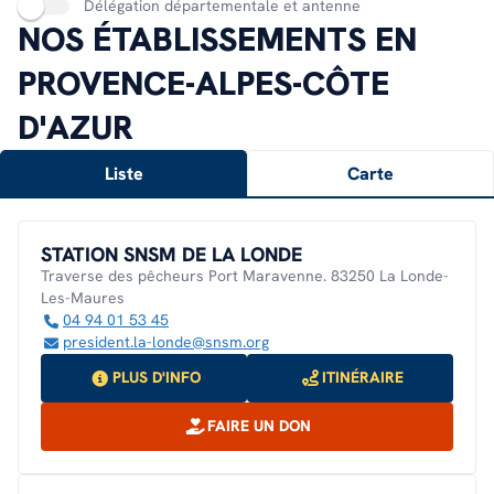
Délégation départementale et antenne
NOS ÉTABLISSEMENTS EN
PROVENCE-ALPES-CÔTE
D'AZUR
Liste
Carte
STATION SNSM DE LA LONDE
Traverse des pêcheurs Port Maravenne. 83250 La Londe-
Les-Maures
04 94 01 53 45
president.la-londe@snsm.org
PLUS D'INFO
ITINÉRAIRE
FAIRE UN DON