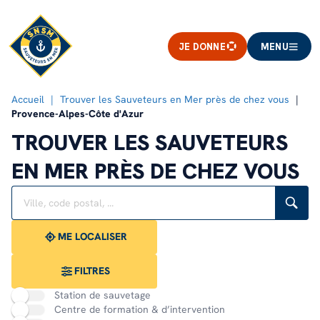
JE DONNE
MENU
Accueil
Trouver les Sauveteurs en Mer près de chez vous
Provence-Alpes-Côte d'Azur
TROUVER LES SAUVETEURS
EN MER PRÈS DE CHEZ VOUS
Rechercher
Veuillez
{{count}}
un
renseigner
résultat(s)
établissement
une
trouvé(s)
adresse
ME LOCALISER
FILTRES
Station de sauvetage
Centre de formation & d’intervention