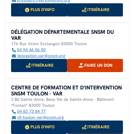
president.hyeres@snsm.org
PLUS D'INFO
ITINÉRAIRE
DÉLÉGATION DÉPARTEMENTALE SNSM DU
VAR
176 Rue Victor Esclangon 83000 Toulon
04 94 46 06 00
delegation.var@snsm.org
ITINÉRAIRE
FAIRE UN DON
CENTRE DE FORMATION ET D'INTERVENTION
SNSM TOULON - VAR
2 Bd Sainte-Anne, Base Vie de Sainte-Anne - Bâtiment
"Fontan" 83000 Toulon
04 83 73 84 77
cfi-toulon-var@snsm.org
PLUS D'INFO
ITINÉRAIRE