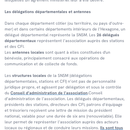
lesquelles un agré­ment minis­té­riel leur a été déli­vré.
Les délé­ga­tions dépar­te­men­tales et antennes
Dans chaque dépar­te­ment côtier (ou terri­toire, ou pays d’outre-
mer) et dans certains dépar­te­ments inté­rieurs de l’Hexa­gone, un
délé­gué dépar­te­men­tal repré­sente la SNSM. Les
26 délégués
départementaux
représentent l’association auprès des stations
et des CFI.
Les
antennes locales
sont quant à elles constituées d'un
bénévole, principalement consacré aux opérations de
communication et de collecte de fonds.
Les
structures locales
de la SNSM (délégations
départementales, stations et CFI) n’ont pas de personnalité
juridique propre, et agissent par délégation et sous le contrôle
du
Conseil d’administration de l’association
.Conseil
d’administration de l’association. Les délégués départementaux,
présidents des stations, directeurs des CFI, patrons d’équipage
et trésoriers reçoivent une lettre de mission du président
national, valable pour une durée de six ans (renouvelable). Elle
leur permet de représenter l’association auprès des acteurs
locaux ou régionaux et de conduire leurs missions.
Ils sont tous