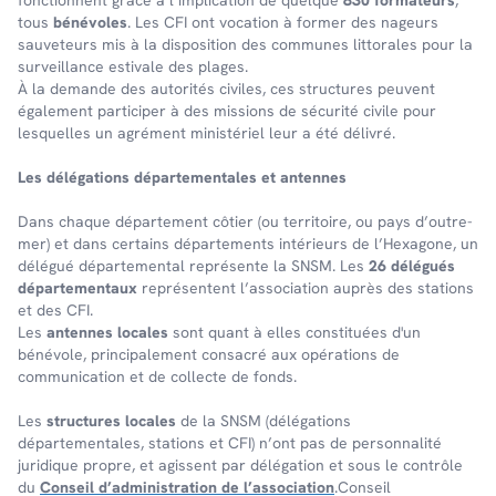
fonc­tionnent grâce à l’im­pli­ca­tion de quelque
830 forma­teurs
,
tous
béné­voles
. Les CFI ont voca­tion à former des nageurs
sauve­teurs mis à la dispo­si­tion des communes litto­rales pour la
surveillance esti­vale des plages.
À la demande des auto­ri­tés civiles, ces struc­tures peuvent
égale­ment parti­ci­per à des missions de sécu­rité civile pour
lesquelles un agré­ment minis­té­riel leur a été déli­vré.
Les délé­ga­tions dépar­te­men­tales et antennes
Dans chaque dépar­te­ment côtier (ou terri­toire, ou pays d’outre-
mer) et dans certains dépar­te­ments inté­rieurs de l’Hexa­gone, un
délé­gué dépar­te­men­tal repré­sente la SNSM. Les
26 délégués
départementaux
représentent l’association auprès des stations
et des CFI.
Les
antennes locales
sont quant à elles constituées d'un
bénévole, principalement consacré aux opérations de
communication et de collecte de fonds.
Les
structures locales
de la SNSM (délégations
départementales, stations et CFI) n’ont pas de personnalité
juridique propre, et agissent par délégation et sous le contrôle
du
Conseil d’administration de l’association
.Conseil