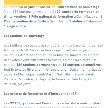
La SNSM est organisée autour de :
205 stations de sauvetage
(dont 189 stations permanentes) ;
32 centres de formation et
d'intervention
;
1 Pôle national de formation
à Saint-Nazaire ;
1
Pôle de soutien de la flotte
à Saint-Malo ;
1 atelier
à Palavas et
1 siège
à Paris.
Les stations de sauve­tage
Les stations de sauve­tage sont l’élé­ment de base de l’or­ga­ni­sa­
tion de la SNSM. Ces struc­tures regroupent les moyens
nautiques d’in­ter­ven­tion et une équipe de sauveteurs en mer
bénévoles ayant différentes missions, en mer ou à terre. On
comp­te
189 stations perma­nentes
et
16 stations saison­nières
,
tout le long du litto­ral en métro­pole et en Outre-mer (la Guade­
loupe, la Marti­nique, Saint-Martin, Saint-Barthé­lemy, Saint-
Pierre-et-Mique­lon, la Guyane, la Nouvelle-Calé­do­nie, La
Réunion, Mayotte).
Les centres de forma­tion et d’in­ter­ven­tion (CFI)
Les
32 CFI
, qui couvrent l’en­semble du terri­toire métro­po­li­tain,