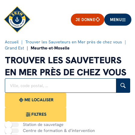
JE DONNE
MENU
Accueil
Trouver les Sauveteurs en Mer près de chez vous
Grand Est
Meurthe-et-Moselle
TROUVER LES SAUVETEURS
EN MER PRÈS DE CHEZ VOUS
Rechercher
Veuillez
{{count}}
un
renseigner
résultat(s)
établissement
une
trouvé(s)
adresse
ME LOCALISER
FILTRES
Station de sauvetage
Centre de formation & d’intervention