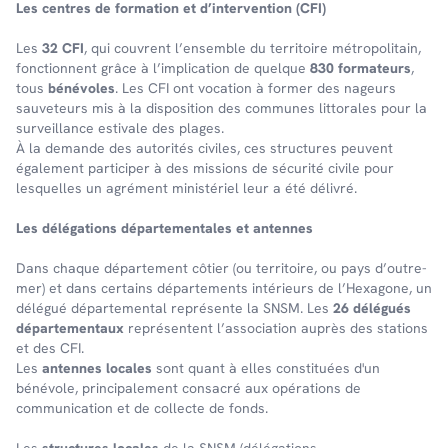
Les centres de forma­tion et d’in­ter­ven­tion (CFI)
Les
32 CFI
, qui couvrent l’en­semble du terri­toire métro­po­li­tain,
fonc­tionnent grâce à l’im­pli­ca­tion de quelque
830 forma­teurs
,
tous
béné­voles
. Les CFI ont voca­tion à former des nageurs
sauve­teurs mis à la dispo­si­tion des communes litto­rales pour la
surveillance esti­vale des plages.
À la demande des auto­ri­tés civiles, ces struc­tures peuvent
égale­ment parti­ci­per à des missions de sécu­rité civile pour
lesquelles un agré­ment minis­té­riel leur a été déli­vré.
Les délé­ga­tions dépar­te­men­tales et antennes
Dans chaque dépar­te­ment côtier (ou terri­toire, ou pays d’outre-
mer) et dans certains dépar­te­ments inté­rieurs de l’Hexa­gone, un
délé­gué dépar­te­men­tal repré­sente la SNSM. Les
26 délégués
départementaux
représentent l’association auprès des stations
et des CFI.
Les
antennes locales
sont quant à elles constituées d'un
bénévole, principalement consacré aux opérations de
communication et de collecte de fonds.