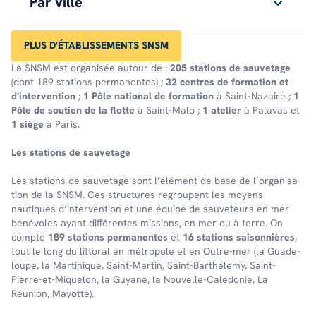
Par ville
PLUS D'ÉTABLISSEMENTS SNSM
La SNSM est organisée autour de :
205 stations de sauvetage
(dont 189 stations permanentes) ;
32 centres de formation et
d'intervention
;
1 Pôle national de formation
à Saint-Nazaire ;
1
Pôle de soutien de la flotte
à Saint-Malo ;
1 atelier
à Palavas et
1 siège
à Paris.
Les stations de sauve­tage
Les stations de sauve­tage sont l’élé­ment de base de l’or­ga­ni­sa­
tion de la SNSM. Ces struc­tures regroupent les moyens
nautiques d’in­ter­ven­tion et une équipe de sauveteurs en mer
bénévoles ayant différentes missions, en mer ou à terre. On
comp­te
189 stations perma­nentes
et
16 stations saison­nières
,
tout le long du litto­ral en métro­pole et en Outre-mer (la Guade­
loupe, la Marti­nique, Saint-Martin, Saint-Barthé­lemy, Saint-
Pierre-et-Mique­lon, la Guyane, la Nouvelle-Calé­do­nie, La
Réunion, Mayotte).