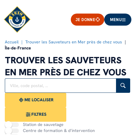
JE DONNE
MENU
Accueil
Trouver les Sauveteurs en Mer près de chez vous
Île-de-France
TROUVER LES SAUVETEURS
EN MER PRÈS DE CHEZ VOUS
Rechercher
Veuillez
{{count}}
un
renseigner
résultat(s)
établissement
une
trouvé(s)
adresse
ME LOCALISER
FILTRES
Station de sauvetage
Centre de formation & d’intervention