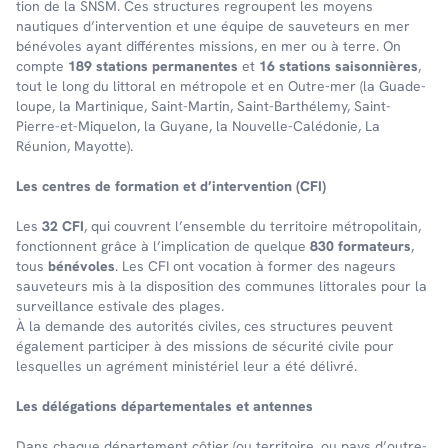
tion de la SNSM. Ces struc­tures regroupent les moyens
nautiques d’in­ter­ven­tion et une équipe de sauveteurs en mer
bénévoles ayant différentes missions, en mer ou à terre. On
comp­te
189 stations perma­nentes
et
16 stations saison­nières
,
tout le long du litto­ral en métro­pole et en Outre-mer (la Guade­
loupe, la Marti­nique, Saint-Martin, Saint-Barthé­lemy, Saint-
Pierre-et-Mique­lon, la Guyane, la Nouvelle-Calé­do­nie, La
Réunion, Mayotte).
Les centres de forma­tion et d’in­ter­ven­tion (CFI)
Les
32 CFI
, qui couvrent l’en­semble du terri­toire métro­po­li­tain,
fonc­tionnent grâce à l’im­pli­ca­tion de quelque
830 forma­teurs
,
tous
béné­voles
. Les CFI ont voca­tion à former des nageurs
sauve­teurs mis à la dispo­si­tion des communes litto­rales pour la
surveillance esti­vale des plages.
À la demande des auto­ri­tés civiles, ces struc­tures peuvent
égale­ment parti­ci­per à des missions de sécu­rité civile pour
lesquelles un agré­ment minis­té­riel leur a été déli­vré.
Les délé­ga­tions dépar­te­men­tales et antennes
Dans chaque dépar­te­ment côtier (ou terri­toire, ou pays d’outre-