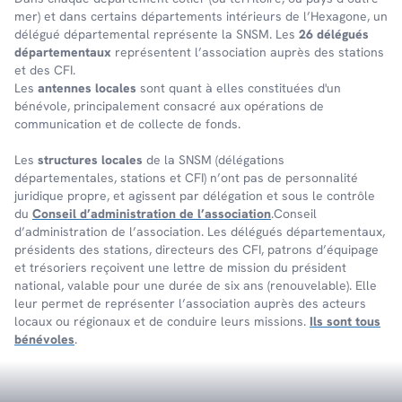
mer) et dans certains dépar­te­ments inté­rieurs de l’Hexa­gone, un
délé­gué dépar­te­men­tal repré­sente la SNSM. Les
26 délégués
départementaux
représentent l’association auprès des stations
et des CFI.
Les
antennes locales
sont quant à elles constituées d'un
bénévole, principalement consacré aux opérations de
communication et de collecte de fonds.
Les
structures locales
de la SNSM (délégations
départementales, stations et CFI) n’ont pas de personnalité
juridique propre, et agissent par délégation et sous le contrôle
du
Conseil d’administration de l’association
.Conseil
d’administration de l’association. Les délégués départementaux,
présidents des stations, directeurs des CFI, patrons d’équipage
et trésoriers reçoivent une lettre de mission du président
national, valable pour une durée de six ans (renouvelable). Elle
leur permet de représenter l’association auprès des acteurs
locaux ou régionaux et de conduire leurs missions.
Ils sont tous
bénévoles
.