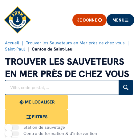
JE DONNE
MENU
Accueil
Trouver les Sauveteurs en Mer près de chez vous
Saint-Paul
Canton de Saint-Leu
TROUVER LES SAUVETEURS
EN MER PRÈS DE CHEZ VOUS
Rechercher
Veuillez
{{count}}
un
renseigner
résultat(s)
établissement
une
trouvé(s)
adresse
ME LOCALISER
FILTRES
Station de sauvetage
Centre de formation & d’intervention