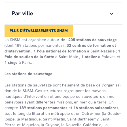
Par ville
PLUS D'ÉTABLISSEMENTS SNSM
La SNSM est organisée autour de :
205 stations de sauvetage
(dont 189 stations permanentes) ;
32 centres de formation et
d'intervention
;
1 Pôle national de formation
à Saint-Nazaire ;
1
Pôle de soutien de la flotte
à Saint-Malo ;
1 atelier
à Palavas et
1 siège
à Paris.
Les stations de sauve­tage
Les stations de sauve­tage sont l’élé­ment de base de l’or­ga­ni­sa­
tion de la SNSM. Ces struc­tures regroupent les moyens
nautiques d’in­ter­ven­tion et une équipe de sauveteurs en mer
bénévoles ayant différentes missions, en mer ou à terre. On
comp­te
189 stations perma­nentes
et
16 stations saison­nières
,
tout le long du litto­ral en métro­pole et en Outre-mer (la Guade­
loupe, la Marti­nique, Saint-Martin, Saint-Barthé­lemy, Saint-
Pierre-et-Mique­lon, la Guyane, la Nouvelle-Calé­do­nie, La