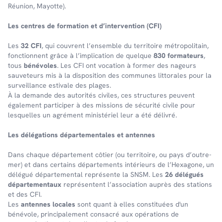
Réunion, Mayotte).
Les centres de forma­tion et d’in­ter­ven­tion (CFI)
Les
32 CFI
, qui couvrent l’en­semble du terri­toire métro­po­li­tain,
fonc­tionnent grâce à l’im­pli­ca­tion de quelque
830 forma­teurs
,
tous
béné­voles
. Les CFI ont voca­tion à former des nageurs
sauve­teurs mis à la dispo­si­tion des communes litto­rales pour la
surveillance esti­vale des plages.
À la demande des auto­ri­tés civiles, ces struc­tures peuvent
égale­ment parti­ci­per à des missions de sécu­rité civile pour
lesquelles un agré­ment minis­té­riel leur a été déli­vré.
Les délé­ga­tions dépar­te­men­tales et antennes
Dans chaque dépar­te­ment côtier (ou terri­toire, ou pays d’outre-
mer) et dans certains dépar­te­ments inté­rieurs de l’Hexa­gone, un
délé­gué dépar­te­men­tal repré­sente la SNSM. Les
26 délégués
départementaux
représentent l’association auprès des stations
et des CFI.
Les
antennes locales
sont quant à elles constituées d'un
bénévole, principalement consacré aux opérations de