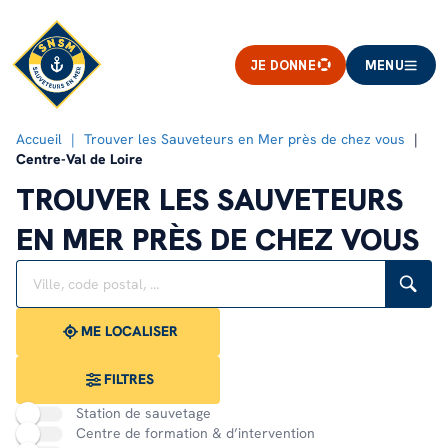
JE DONNE
MENU
Accueil
Trouver les Sauveteurs en Mer près de chez vous
Centre-Val de Loire
TROUVER LES SAUVETEURS
EN MER PRÈS DE CHEZ VOUS
Rechercher
Veuillez
{{count}}
un
renseigner
résultat(s)
établissement
une
trouvé(s)
adresse
ME LOCALISER
FILTRES
Station de sauvetage
Centre de formation & d’intervention