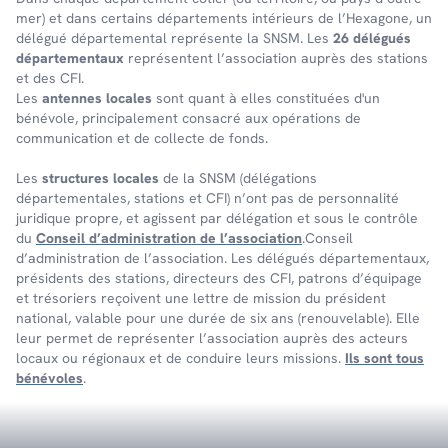
mer) et dans certains dépar­te­ments inté­rieurs de l’Hexa­gone, un
délé­gué dépar­te­men­tal repré­sente la SNSM. Les
26 délégués
départementaux
représentent l’association auprès des stations
et des CFI.
Les
antennes locales
sont quant à elles constituées d'un
bénévole, principalement consacré aux opérations de
communication et de collecte de fonds.
Les
structures locales
de la SNSM (délégations
départementales, stations et CFI) n’ont pas de personnalité
juridique propre, et agissent par délégation et sous le contrôle
du
Conseil d’administration de l’association
.Conseil
d’administration de l’association. Les délégués départementaux,
présidents des stations, directeurs des CFI, patrons d’équipage
et trésoriers reçoivent une lettre de mission du président
national, valable pour une durée de six ans (renouvelable). Elle
leur permet de représenter l’association auprès des acteurs
locaux ou régionaux et de conduire leurs missions.
Ils sont tous
bénévoles
.