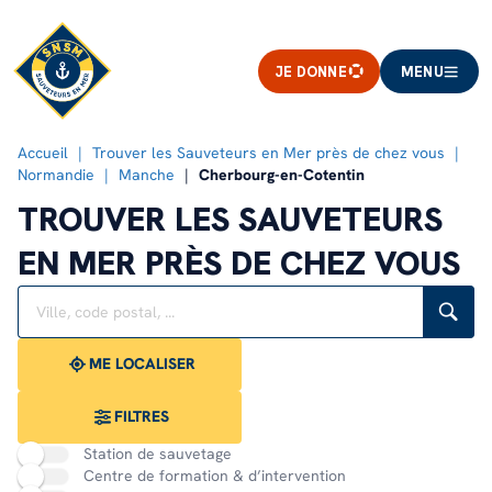
JE DONNE
MENU
Accueil
Trouver les Sauveteurs en Mer près de chez vous
Normandie
Manche
Cherbourg-en-Cotentin
TROUVER LES SAUVETEURS
EN MER PRÈS DE CHEZ VOUS
Rechercher
Veuillez
{{count}}
un
renseigner
résultat(s)
établissement
une
trouvé(s)
adresse
ME LOCALISER
FILTRES
Station de sauvetage
Centre de formation & d’intervention