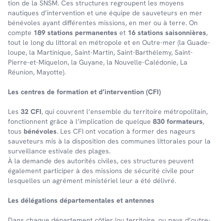
tion de la SNSM. Ces struc­tures regroupent les moyens
nautiques d’in­ter­ven­tion et une équipe de sauveteurs en mer
bénévoles ayant différentes missions, en mer ou à terre. On
comp­te
189 stations perma­nentes
et
16 stations saison­nières
,
tout le long du litto­ral en métro­pole et en Outre-mer (la Guade­
loupe, la Marti­nique, Saint-Martin, Saint-Barthé­lemy, Saint-
Pierre-et-Mique­lon, la Guyane, la Nouvelle-Calé­do­nie, La
Réunion, Mayotte).
Les centres de forma­tion et d’in­ter­ven­tion (CFI)
Les
32 CFI
, qui couvrent l’en­semble du terri­toire métro­po­li­tain,
fonc­tionnent grâce à l’im­pli­ca­tion de quelque
830 forma­teurs
,
tous
béné­voles
. Les CFI ont voca­tion à former des nageurs
sauve­teurs mis à la dispo­si­tion des communes litto­rales pour la
surveillance esti­vale des plages.
À la demande des auto­ri­tés civiles, ces struc­tures peuvent
égale­ment parti­ci­per à des missions de sécu­rité civile pour
lesquelles un agré­ment minis­té­riel leur a été déli­vré.
Les délé­ga­tions dépar­te­men­tales et antennes
Dans chaque dépar­te­ment côtier (ou terri­toire, ou pays d’outre-