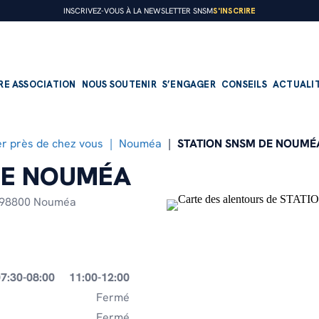
S'INSCRIRE
INSCRIVEZ-VOUS À LA NEWSLETTER SNSM
RE ASSOCIATION
NOUS SOUTENIR
S’ENGAGER
CONSEILS
ACTUALI
r près de chez vous
Nouméa
STATION SNSM DE NOUMÉ
DE NOUMÉA
PRÉSENTATION
FAIRE UN DON
DEVENIR BÉNÉVOLE
98800 Nouméa
Nos missions
Faire un don régulier
Devenir sauveteur embarqué
Notre organisation
Faire un don ponctuel
Devenir nageur sauveteur
Notre histoire
Transmettre son patrimoine
Devenir bénévole à terre
7:30-08:00
11:00-12:00
Fermé
Nos offres d’emploi
Devenir mécène
Fermé