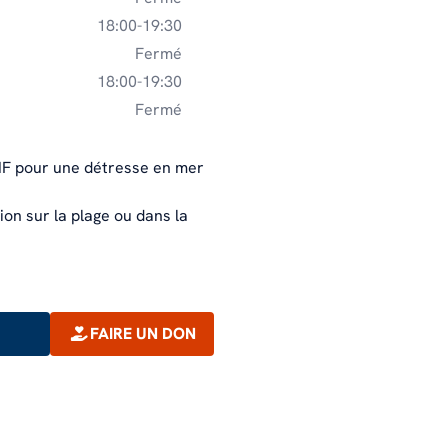
Notre feuille de route climat et
18:00-19:30
environnement
Fermé
18:00-19:30
Fermé
HF pour une détresse en mer
on sur la plage ou dans la
FAIRE UN DON