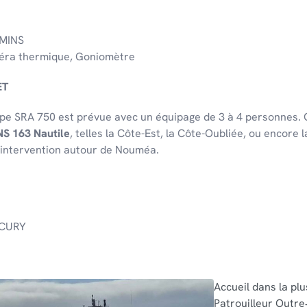
MMINS
éra thermique, Goniomètre
ET
pe SRA 750 est prévue avec un équipage de 3 à 4 personnes. Ce
NS 163 Nautile
, telles la Côte-Est, la Côte-Oubliée, ou encore 
intervention autour de Nouméa.
RCURY
Accueil dans la pl
Patrouilleur Outr