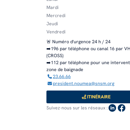
Mardi
EN SAVOIR PLUS
EN SAVOIR PLUS
Mercredi
EN SAVOIR PLUS
Jeudi
Vendredi
🚨 Numéro d'urgence 24 h / 24
➡️196 par téléphone ou canal 16 par V
(CROSS)
➡️112 par téléphone pour une interventi
zone de baignade
23.66.66
president.noumea@snsm.org
ITINÉRAIRE
Suivez-nous sur les réseaux :