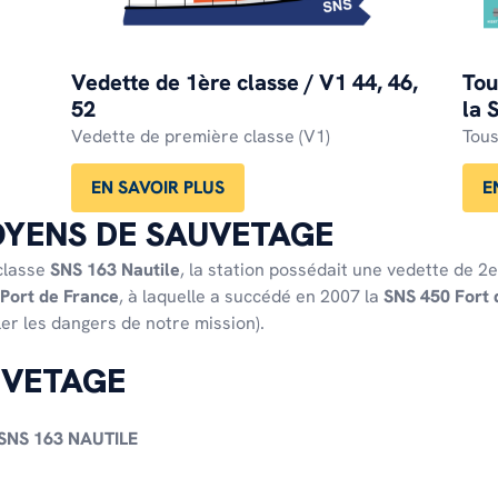
Vedette de 1ère classe / V1 44, 46,
Tou
52
la
Vedette de première classe (V1)
Tous
EN SAVOIR PLUS
E
OYENS DE SAUVETAGE
classe
SNS 163 Nautile
, la station possédait une vedette de 2e
Port de France
, à laquelle a succédé en 2007 la
SNS 450 Fort 
ler les dangers de notre mission).
UVETAGE
SNS 163 NAUTILE