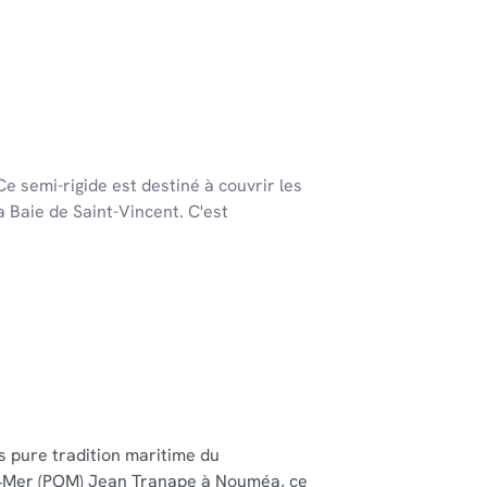
 semi-rigide est destiné à couvrir les
la Baie de Saint-Vincent. C'est
us pure tradition maritime du
🌊 Le Trail SNSM 
e‑Mer (POM) Jean Tranape à Nouméa, ce