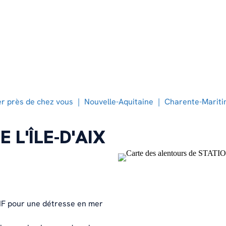
Notre organisation
Faire un don ponctuel
Devenir nageur sauveteur
Notre histoire
Transmettre son patrimoine
Devenir bénévole à terre
Nos offres d’emploi
Devenir mécène
Notre feuille de route climat et
environnement
r près de chez vous
Nouvelle-Aquitaine
Charente-Marit
 L'ÎLE-D'AIX
HF pour une détresse en mer