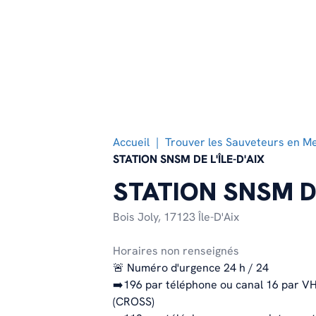
d’hommes qui sauvent des vies
vos dons, votre engagement
en mer et contribuer activement
chaque jour, en mer comme sur
bénévole et votre mécénat
aux missions de sauvetage
le littoral.
solidaire.
partout en mer et sur le littoral.
EN SAVOIR PLUS
EN SAVOIR PLUS
EN SAVOIR PLUS
Accueil
Trouver les Sauveteurs en Me
STATION SNSM DE L'ÎLE-D'AIX
STATION SNSM DE
Bois Joly,
17123 Île-D'Aix
Horaires non renseignés
🚨 Numéro d'urgence 24 h / 24
➡️196 par téléphone ou canal 16 par V
(CROSS)