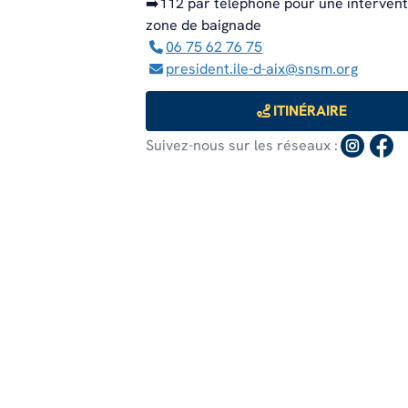
➡️112 par téléphone pour une interventi
zone de baignade
06 75 62 76 75
president.ile-d-aix@snsm.org
ITINÉRAIRE
Suivez-nous sur les réseaux :