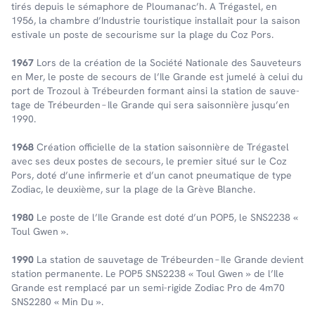
tirés depuis le séma­phore de Plou­ma­nac’h. A Trégas­tel, en
1956, la chambre d’In­dus­trie touris­tique instal­lait pour la saison
esti­vale un poste de secou­risme sur la plage du Coz Pors.
1967
Lors de la créa­tion de la Société Natio­nale des Sauve­teurs
en Mer, le poste de secours de l’Ile Grande est jumelé à celui du
port de Trozoul à Trébeur­den formant ainsi la station de sauve­
tage de Trébeur­den – Ile Grande qui sera saison­nière jusqu’en
1990.
1968
Création offi­cielle de la station saison­nière de Trégas­tel
avec ses deux postes de secours, le premier situé sur le Coz
Pors, doté d’une infir­me­rie et d’un canot pneu­ma­tique de type
Zodiac, le deuxième, sur la plage de la Grève Blanche.
1980
Le poste de l’Ile Grande est doté d’un POP5, le SNS2238 «
Toul Gwen ».
1990
La station de sauve­tage de Trébeur­den – Ile Grande devient
station perma­nente. Le POP5 SNS2238 « Toul Gwen » de l’Ile
Grande est remplacé par un semi-rigide Zodiac Pro de 4m70
SNS2280 « Min Du ».