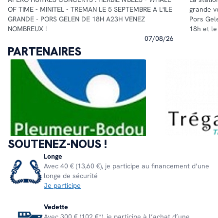
OF TIME - MINITEL - TREMAN LE 5 SEPTEMBRE A L'ILE
grande v
GRANDE - PORS GELEN DE 18H A23H VENEZ
Pors Gel
NOMBREUX !
18h et l
07/08/26
PARTENAIRES
SOUTENEZ-NOUS !
Longe
Avec 40 € (13,60 €), je participe au financement d’une
longe de sécurité
Je participe
Vedette
Avec 300 € (102 €*), je participe à l’achat d’une