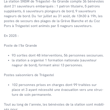
La station SNSM de Trégas­tel – Ile Grande compte 36 béné­voles
dont 21 sauve­teurs embarqués : 1 patron titu­laire, 5 patrons
suppléants, 6 sauve­teurs plon­geurs de bord, 9 sauve­teurs
nageurs de bord. Du 1er juillet au 31 août, de 13h30 à 19h, les
postes de secours des plages de la Grève Blanche et du Coz
Pors à Trégas­tel sont animés par 5 nageurs sauve­teurs.
En 2025 :
Poste de l’Ile Grande
93 sorties dont 48 interventions, 56 personnes secou­rues.
la station a orga­nisé 1 forma­tion natio­nale (sauve­teur
nageur de bord), formant ainsi 13 personnes.
Postes saison­niers de Trégas­tel
102 personnes prises en charges dont 99 trai­tées sur
place et 3 ayant néces­sité une évacua­tion vers une struc­
ture de soin perma­nente.
Tout au long de l’an­née, les béné­voles de la station sont mobi­li­
sés pour