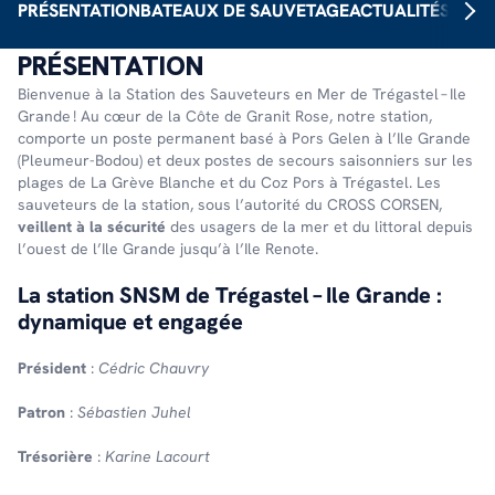
PRÉSENTATION
BATEAUX DE SAUVETAGE
ACTUALITÉS
PART
PRÉSENTATION
Bien­ve­nue à la Station des Sauve­teurs en Mer de Trégas­tel – Ile
Grande ! Au cœur de la Côte de Granit Rose, notre station,
comporte un poste perma­nent basé à Pors Gelen à l’Ile Grande
(Pleu­meur-Bodou) et deux postes de secours saison­niers sur les
plages de La Grève Blanche et du Coz Pors à Trégas­tel. Les
sauve­teurs de la station, sous l’au­to­rité du CROSS CORSEN,
veillent à la sécu­rité
des usagers de la mer et du litto­ral depuis
l’ouest de l’Ile Grande jusqu’à l’Ile Renote.
La station SNSM de Trégas­tel – Ile Grande :
dyna­mique et enga­gée
Président
:
Cédric Chauvry
Patron
:
Sébastien Juhel
Trésorière
:
Karine Lacourt