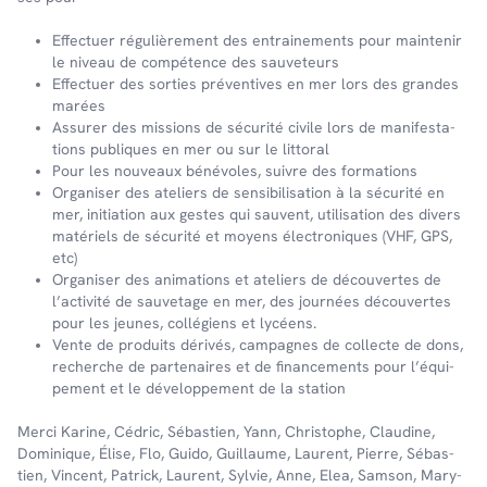
Effec­tuer régu­liè­re­ment des entrai­ne­ments pour main­te­nir
le niveau de compé­tence des sauve­teurs
Effec­tuer des sorties préven­tives en mer lors des grandes
marées
Assu­rer des missions de sécu­rité civile lors de mani­fes­ta­
tions publiques en mer ou sur le litto­ral
Pour les nouveaux béné­voles, suivre des forma­tions
Orga­ni­ser des ateliers de sensi­bi­li­sa­tion à la sécu­rité en
mer, initia­tion aux gestes qui sauvent, utili­sa­tion des divers
maté­riels de sécu­rité et moyens élec­tro­niques (VHF, GPS,
etc)
Orga­ni­ser des anima­tions et ateliers de décou­vertes de
l’ac­ti­vité de sauve­tage en mer, des jour­nées décou­vertes
pour les jeunes, collé­giens et lycéens.
Vente de produits déri­vés, campagnes de collecte de dons,
recherche de parte­naires et de finan­ce­ments pour l’équi­
pe­ment et le déve­lop­pe­ment de la station
Merci Karine, Cédric, Sébas­tien, Yann, Chris­tophe, Clau­dine,
Domi­nique, Élise, Flo, Guido, Guillaume, Laurent, Pierre, Sébas­
tien, Vincent, Patrick, Laurent, Sylvie, Anne, Elea, Samson, Mary­