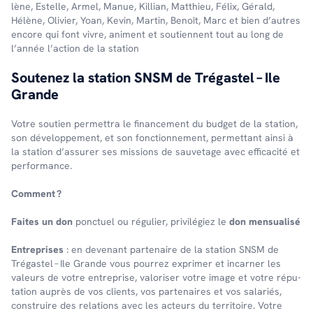
lène, Estelle, Armel, Manue, Killian, Matthieu, Félix, Gérald,
Hélène, Olivier, Yoan, Kevin, Martin, Benoît, Marc et bien d’autres
encore qui font vivre, animent et soutiennent tout au long de
l’an­née l’ac­tion de la station
Soute­nez la station SNSM de Trégas­tel – Ile
Grande
Votre soutien permet­tra le finan­ce­ment du budget de la station,
son déve­lop­pe­ment, et son fonc­tion­ne­ment, permet­tant ainsi à
la station d’as­su­rer ses missions de sauve­tage avec effi­ca­cité et
perfor­mance.
Comment ?
Faites un don
ponc­tuel ou régu­lier, privi­lé­giez le
don mensua­lisé
Entre­prises
: en deve­nant parte­naire de la station SNSM de
Trégas­tel – Ile Grande vous pour­rez expri­mer et incar­ner les
valeurs de votre entre­prise, valo­ri­ser votre image et votre répu­
ta­tion auprès de vos clients, vos parte­naires et vos sala­riés,
construire des rela­tions avec les acteurs du terri­toire. Votre