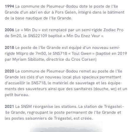
1994
La commune de Pleu­meur-Bodou dote le poste de l’Ile
Grande d’un abri en dur à Pors Gelen, inté­gré dans le bâti­ment
de la base nautique de l’Ile Grande.
2006
Le « Min Du » est remplacé par un semi-rigide Zodiac Pro
de 5m20, le SNS22109 baptisé « Min Du Enez Veur »
2018
Le poste de l’Ile Grande est équipé d’un nouveau semi-
rigide Milpro de 7m50, le SNS718 « Toul Gwen » (baptisé en 2019
par Myriam Sibillotte, direc­trice du Cros Corsen)
2020
La commune de Pleu­meur-Bodou remet au poste de l’Ile
Grande les clés d’un nouveau local plus spacieux permet­tant
d’ac­cueillir le SNS718, le maté­riel de sauve­tage et les équi­pe­
ments des sauve­teurs ainsi que des sani­taires (douche, wc) et un
petit bureau.
2021
La SNSM réor­ga­nise les stations. La station de Trégas­tel –
Ile Grande, regrou­pant le poste perma­nent de l’Ile Grande et
les postes saison­niers de Trégas­tel, est créée.