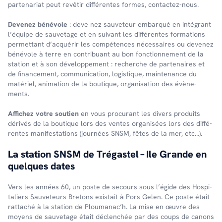
parte­na­riat peut revê­tir diffé­rentes formes, contac­tez-nous.
Deve­nez béné­vole
: deve­ nez sauve­teur embarqué en inté­grant
l’équipe de sauve­tage et en suivant les diffé­rentes forma­tions
permet­tant d’ac­qué­rir les compé­tences néces­saires ou deve­nez
béné­vole à terre en contri­buant au bon fonc­tion­ne­ment de la
station et à son déve­lop­pe­ment : recherche de parte­naires et
de finan­ce­ment, commu­ni­ca­tion, logis­tique, main­te­nance du
maté­riel, anima­tion de la boutique, orga­ni­sa­tion des évène­
ments.
Affi­chez votre soutien
en vous procu­rant les divers produits
déri­vés de la boutique lors des ventes orga­ni­sées lors des diffé­
rentes mani­fes­ta­tions (jour­nées SNSM, fêtes de la mer, etc…).
La station SNSM de Trégas­tel – Ile Grande en
quelques dates
Vers les années 60, un poste de secours sous l’égide des Hospi­
ta­liers Sauve­teurs Bretons exis­tait à Pors Gelen. Ce poste était
ratta­ché à la station de Plou­ma­nac’h. La mise en œuvre des
moyens de sauve­tage était déclen­chée par des coups de canons