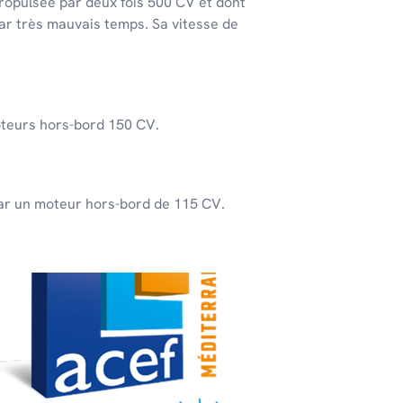
propulsée par deux fois 500 CV et dont
ar très mauvais temps. Sa vitesse de
oteurs hors-bord 150 CV.
par un moteur hors-bord de 115 CV.