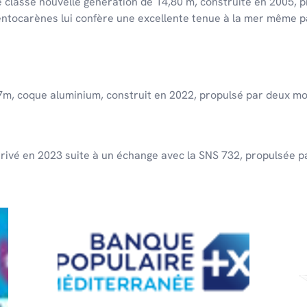
e classe nouvelle génération de 14,80 m, construite en 2005, 
entocarènes lui confère une excellente tenue à la mer même p
e 7m, coque aluminium, construit en 2022, propulsé par deux m
arrivé en 2023 suite à un échange avec la SNS 732, propulsée 