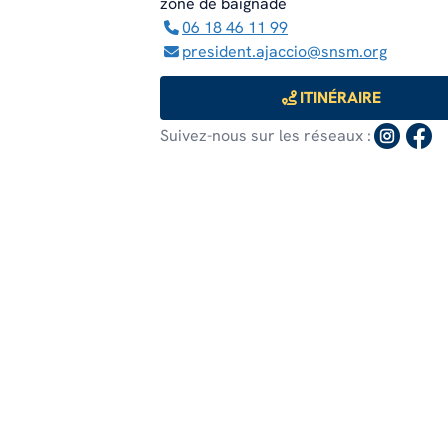
zone de baignade
EN SAVOIR PLUS
06 18 46 11 99
EN SAVOIR PLUS
president.ajaccio@snsm.org
EN SAVOIR PLUS
ITINÉRAIRE
Suivez-nous sur les réseaux :