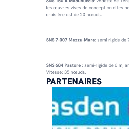
SNS 150 A Madunuccia
: vedette de 1èr
les œuvres vives de conception dites p
croisière est de 20 nœuds.
SNS 7-007 Mezzu-Mare
: semi rigide d
SNS 684 Pastore
: semi-rigide de 6 m, 
Vitesse: 35 nœuds.
PARTENAIRES