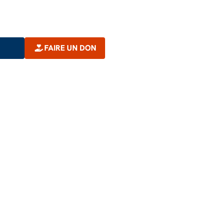
Notre feuille de route climat et
environnement
FAIRE UN DON