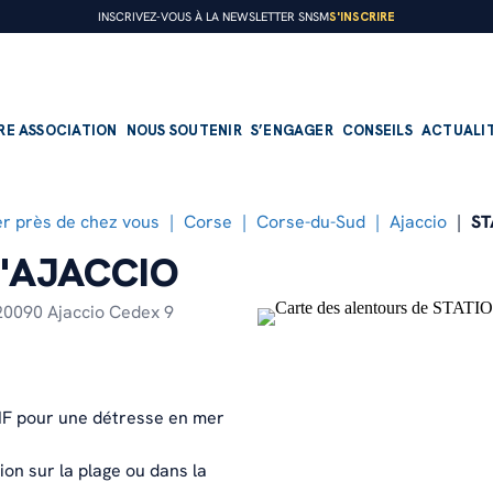
S'INSCRIRE
INSCRIVEZ-VOUS À LA NEWSLETTER SNSM
RE ASSOCIATION
NOUS SOUTENIR
S’ENGAGER
CONSEILS
ACTUALI
r près de chez vous
Corse
Corse-du-Sud
Ajaccio
ST
'AJACCIO
PRÉSENTATION
FAIRE UN DON
DEVENIR BÉNÉVOLE
20090 Ajaccio Cedex 9
Nos missions
Faire un don régulier
Devenir sauveteur embarqué
Notre organisation
Faire un don ponctuel
Devenir nageur sauveteur
HF pour une détresse en mer
Notre histoire
Transmettre son patrimoine
Devenir bénévole à terre
on sur la plage ou dans la
Nos offres d’emploi
Devenir mécène