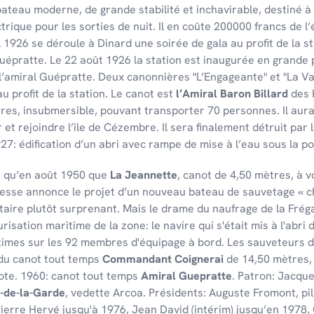
ateau moderne, de grande stabilité et inchavirable, destiné à l
ctrique pour les sorties de nuit. Il en coûte 200000 francs de
il 1926 se déroule à Dinard une soirée de gala au profit de la 
 Guépratte. Le 22 août 1926 la station est inaugurée en gran
l’amiral Guépratte. Deux canonnières "L’Engageante" et "La Vai
au profit de la station. Le canot est
l’Amiral Baron Billard
des 
res, insubmersible, pouvant transporter 70 personnes. Il aurai
et rejoindre l’ile de Cézembre. Il sera finalement détruit par 
7: édification d’un abri avec rampe de mise à l’eau sous la poin
st qu’en août 1950 que
La Jeannette
, canot de 4,50 mètres, à v
resse annonce le projet d’un nouveau bateau de sauvetage « cha
aire plutôt surprenant. Mais le drame du naufrage de la Frég
risation maritime de la zone: le navire qui s'était mis à l'abri
ctimes sur les 92 membres d'équipage à bord. Les sauveteurs d
n du canot tout temps
Commandant Coignerai
de 14,50 mètres,
ote. 1960: canot tout temps
Amiral Guepratte
. Patron: Jacqu
-de-la-Garde
, vedette Arcoa. Présidents: Auguste Fromont, pi
ierre Hervé jusqu'à 1976, Jean David (intérim) jusqu’en 1978, 