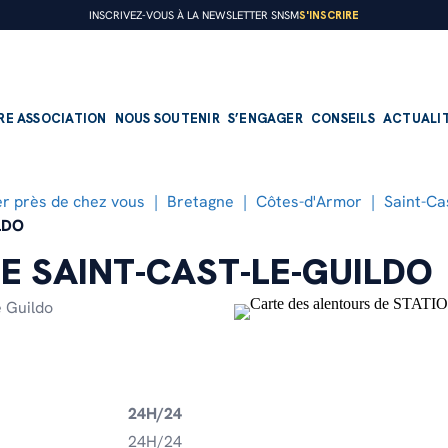
S'INSCRIRE
INSCRIVEZ-VOUS À LA NEWSLETTER SNSM
RE ASSOCIATION
NOUS SOUTENIR
S’ENGAGER
CONSEILS
ACTUALI
r près de chez vous
Bretagne
Côtes-d'Armor
Saint-Ca
LDO
PRÉSENTATION
FAIRE UN DON
DEVENIR BÉNÉVOLE
E SAINT-CAST-LE-GUILDO
Nos missions
Faire un don régulier
Devenir sauveteur embarqué
e Guildo
Notre organisation
Faire un don ponctuel
Devenir nageur sauveteur
Notre histoire
Transmettre son patrimoine
Devenir bénévole à terre
24H/24
Nos offres d’emploi
Devenir mécène
24H/24