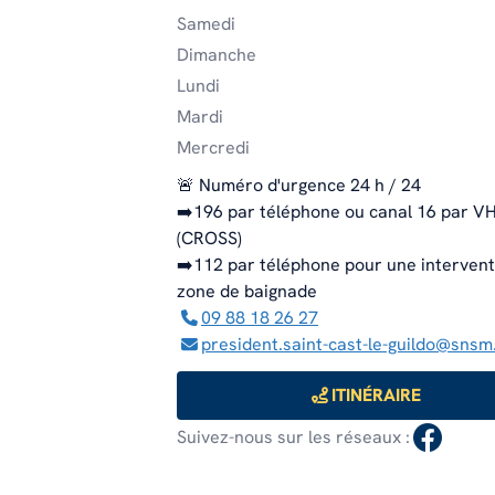
Samedi
EN SAVOIR PLUS
EN SAVOIR PLUS
Dimanche
EN SAVOIR PLUS
Lundi
Mardi
Mercredi
🚨 Numéro d'urgence 24 h / 24
➡️196 par téléphone ou canal 16 par V
(CROSS)
➡️112 par téléphone pour une interventi
zone de baignade
09 88 18 26 27
president.saint-cast-le-guildo@snsm
ITINÉRAIRE
Suivez-nous sur les réseaux :