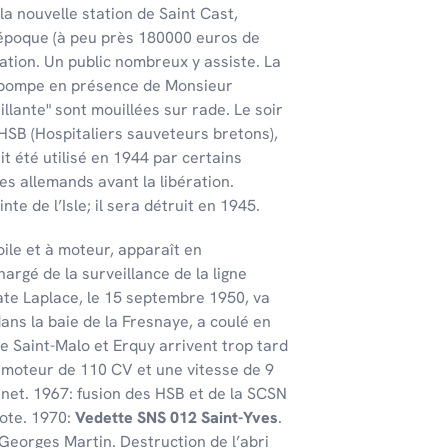
a nouvelle station de Saint Cast,
 l’époque (à peu près 180000 euros de
station. Un public nombreux y assiste. La
de pompe en présence de Monsieur
llante" sont mouillées sur rade. Le soir
HSB (Hospitaliers sauveteurs bretons),
t été utilisé en 1944 par certains
les allemands avant la libération.
te de l’Isle; il sera détruit en 1945.
oile et à moteur, apparaît en
rgé de la surveillance de la ligne
ate Laplace, le 15 septembre 1950, va
 dans la baie de la Fresnaye, a coulé en
e Saint-Malo et Erquy arrivent trop tard
 moteur de 110 CV et une vitesse de 9
enet. 1967: fusion des HSB et de la SCSN
lote. 1970:
Vedette SNS 012 Saint-Yves
.
Georges Martin. Destruction de l’abri