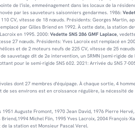
ointe de l’isle, emmeénagement dans les locaux de la résiden
énovée par les sauveteurs saisonniers gendarmes. 1986:
Vedet
110 CV, vitesse de 18 nœuds. Présidents: Georges Martin, ap
emplacé par Gilles Briend en 1992. À cette date, la station de
 Lacroix en 1995. 2000:
Vedette SNS 286 GMF Laplace
, vedett
tesse 27 nœuds. Présidents: Yves Lacroix est remplacé en 200
élices et de 2 moteurs neufs de 225 CV, vitesse de 25 nœuds
e sauvetage dit de 2e intervention, un SRMN (semi-rigide de l
flottant pour le semi-rigide SNS 602. 2021: Arrivée du SNS 7-00
évoles dont 27 membres d'équipage. À chaque sortie, 4 homme
t de ses environs est en croissance régulière, la nécessité de
s 1951 Auguste Fromont, 1970 Jean David, 1976 Pierre Hervé
s Briend,1994 Michel Flin, 1995 Yves Lacroix, 2004 François-
 de la station est Monsieur Pascal Verel.