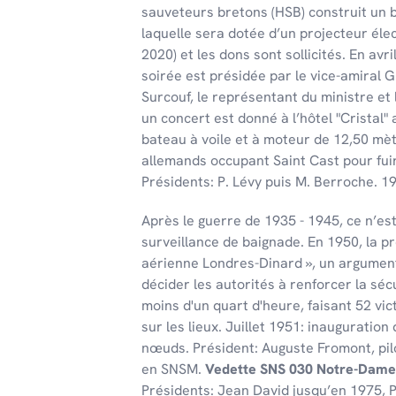
sauveteurs bretons (HSB) construit un b
laquelle sera dotée d’un projecteur éle
2020) et les dons sont sollicités. En avr
soirée est présidée par le vice-amiral
Surcouf, le représentant du ministre et 
un concert est donné à l’hôtel "Cristal" 
bateau à voile et à moteur de 12,50 mèt
allemands occupant Saint Cast pour fuir 
Présidents: P. Lévy puis M. Berroche. 192
Après le guerre de 1935 - 1945, ce n’e
surveillance de baignade. En 1950, la p
aérienne Londres-Dinard », un argument
décider les autorités à renforcer la sécu
moins d'un quart d'heure, faisant 52 vi
sur les lieux. Juillet 1951: inauguratio
nœuds. Président: Auguste Fromont, pil
en SNSM.
Vedette SNS 030 Notre-Dame
Présidents: Jean David jusqu’en 1975, P