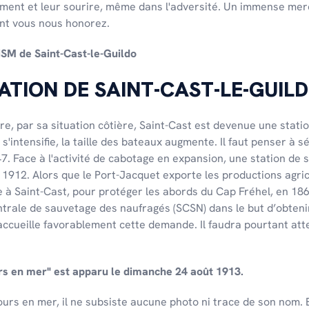
ment et leur sourire, même dans l'adversité. Un immense merci
ont vous nous honorez.
NSM de Saint-Cast-le-Guildo
TATION DE SAINT-CAST-LE-GUIL
ire, par sa situation côtière, Saint-Cast est devenue une statio
 s'intensifie, la taille des bateaux augmente. Il faut penser à 
7. Face à l'activité de cabotage en expansion, une station de 
912. Alors que le Port-Jacquet exporte les productions agrico
e à Saint-Cast, pour protéger les abords du Cap Fréhel, en 186
trale de sauvetage des naufragés (SCSN) dans le but d’obteni
 accueille favorablement cette demande. Il faudra pourtant at
rs en mer" est apparu le dimanche 24 août 1913.
urs en mer, il ne subsiste aucune photo ni trace de son nom. E