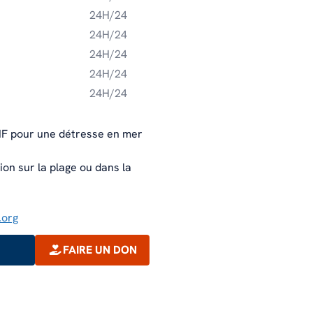
24H/24
Notre feuille de route climat et
24H/24
environnement
24H/24
24H/24
24H/24
HF pour une détresse en mer
on sur la plage ou dans la
.org
FAIRE UN DON