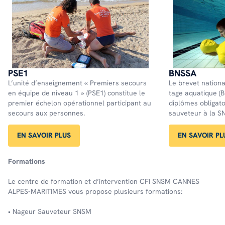
PSE1
BNSSA
L’unité d’en­sei­gne­ment « Premiers secours
Le brevet natio­na
en équipe de niveau 1 » (PSE1) consti­tue le
tage aqua­tique (
premier éche­lon opéra­tion­nel parti­ci­pant au
diplômes obli­ga­t
secours aux personnes.
sauve­teur à la S
EN SAVOIR PLUS
EN SAVOIR PL
Formations
Le centre de formation et d’intervention CFI SNSM CANNES
ALPES-MARITIMES vous propose plusieurs formations:
• Nageur Sauveteur SNSM