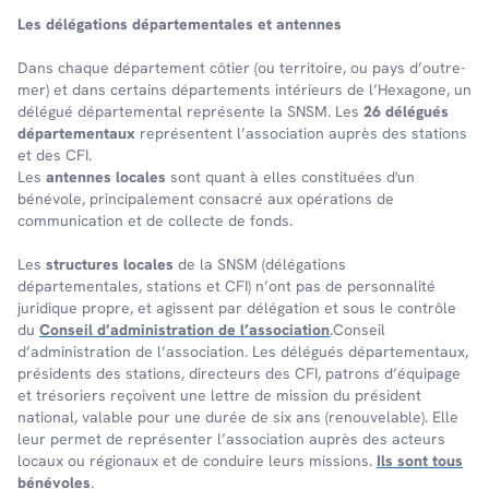
Les délé­ga­tions dépar­te­men­tales et antennes
Dans chaque dépar­te­ment côtier (ou terri­toire, ou pays d’outre-
mer) et dans certains dépar­te­ments inté­rieurs de l’Hexa­gone, un
délé­gué dépar­te­men­tal repré­sente la SNSM. Les
26 délégués
départementaux
représentent l’association auprès des stations
et des CFI.
Les
antennes locales
sont quant à elles constituées d'un
bénévole, principalement consacré aux opérations de
communication et de collecte de fonds.
Les
structures locales
de la SNSM (délégations
départementales, stations et CFI) n’ont pas de personnalité
juridique propre, et agissent par délégation et sous le contrôle
du
Conseil d’administration de l’association
.Conseil
d’administration de l’association. Les délégués départementaux,
présidents des stations, directeurs des CFI, patrons d’équipage
et trésoriers reçoivent une lettre de mission du président
national, valable pour une durée de six ans (renouvelable). Elle
leur permet de représenter l’association auprès des acteurs
locaux ou régionaux et de conduire leurs missions.
Ils sont tous
bénévoles
.