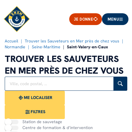
JE DONNE
MENU
Accueil
Trouver les Sauveteurs en Mer près de chez vous
Normandie
Seine-Maritime
Saint-Valery-en-Caux
TROUVER LES SAUVETEURS
EN MER PRÈS DE CHEZ VOUS
Rechercher
Veuillez
{{count}}
un
renseigner
résultat(s)
établissement
une
trouvé(s)
adresse
ME LOCALISER
FILTRES
Station de sauvetage
Centre de formation & d’intervention