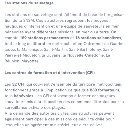
Les stations de sauve­tage
Les stations de sauve­tage sont l’élé­ment de base de l’or­ga­ni­sa­
tion de la SNSM. Ces struc­tures regroupent les moyens
nautiques d’in­ter­ven­tion et une équipe de sauveteurs en mer
bénévoles ayant différentes missions, en mer ou à terre. On
comp­te
189 stations perma­nentes
et
16 stations saison­nières
,
tout le long du litto­ral en métro­pole et en Outre-mer (la Guade­
loupe, la Marti­nique, Saint-Martin, Saint-Barthé­lemy, Saint-
Pierre-et-Mique­lon, la Guyane, la Nouvelle-Calé­do­nie, La
Réunion, Mayotte).
Les centres de forma­tion et d’in­ter­ven­tion (CFI)
Les
32 CFI
, qui couvrent l’en­semble du terri­toire métro­po­li­tain,
fonc­tionnent grâce à l’im­pli­ca­tion de quelque
830 forma­teurs
,
tous
béné­voles
. Les CFI ont voca­tion à former des nageurs
sauve­teurs mis à la dispo­si­tion des communes litto­rales pour la
surveillance esti­vale des plages.
À la demande des auto­ri­tés civiles, ces struc­tures peuvent
égale­ment parti­ci­per à des missions de sécu­rité civile pour
lesquelles un agré­ment minis­té­riel leur a été déli­vré.