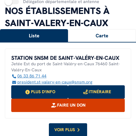
Délégation départementale et antenne
NOS ÉTABLISSEMENTS À
SAINT-VALERY-EN-CAUX
Liste
Carte
STATION SNSM DE SAINT-VALÉRY-EN-CAUX
Jetée Est du port de Saint-Valéry-en-Caux 76460 Saint-
Valéry-En-Caux
06 33 86 71 44
president.st-valery-en-caux@snsm.org
PLUS D'INFO
ITINÉRAIRE
FAIRE UN DON
VOIR PLUS