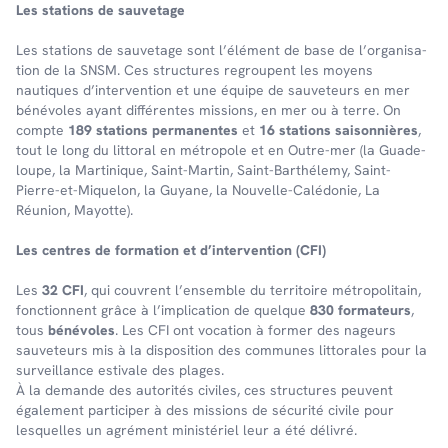
Les stations de sauve­tage
Les stations de sauve­tage sont l’élé­ment de base de l’or­ga­ni­sa­
tion de la SNSM. Ces struc­tures regroupent les moyens
nautiques d’in­ter­ven­tion et une équipe de sauveteurs en mer
bénévoles ayant différentes missions, en mer ou à terre. On
comp­te
189 stations perma­nentes
et
16 stations saison­nières
,
tout le long du litto­ral en métro­pole et en Outre-mer (la Guade­
loupe, la Marti­nique, Saint-Martin, Saint-Barthé­lemy, Saint-
Pierre-et-Mique­lon, la Guyane, la Nouvelle-Calé­do­nie, La
Réunion, Mayotte).
Les centres de forma­tion et d’in­ter­ven­tion (CFI)
Les
32 CFI
, qui couvrent l’en­semble du terri­toire métro­po­li­tain,
fonc­tionnent grâce à l’im­pli­ca­tion de quelque
830 forma­teurs
,
tous
béné­voles
. Les CFI ont voca­tion à former des nageurs
sauve­teurs mis à la dispo­si­tion des communes litto­rales pour la
surveillance esti­vale des plages.
À la demande des auto­ri­tés civiles, ces struc­tures peuvent
égale­ment parti­ci­per à des missions de sécu­rité civile pour
lesquelles un agré­ment minis­té­riel leur a été déli­vré.