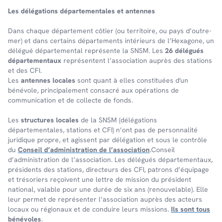
Les délé­ga­tions dépar­te­men­tales et antennes
Dans chaque dépar­te­ment côtier (ou terri­toire, ou pays d’outre-
mer) et dans certains dépar­te­ments inté­rieurs de l’Hexa­gone, un
délé­gué dépar­te­men­tal repré­sente la SNSM. Les
26 délégués
départementaux
représentent l’association auprès des stations
et des CFI.
Les
antennes locales
sont quant à elles constituées d'un
bénévole, principalement consacré aux opérations de
communication et de collecte de fonds.
Les
structures locales
de la SNSM (délégations
départementales, stations et CFI) n’ont pas de personnalité
juridique propre, et agissent par délégation et sous le contrôle
du
Conseil d’administration de l’association
.Conseil
d’administration de l’association. Les délégués départementaux,
présidents des stations, directeurs des CFI, patrons d’équipage
et trésoriers reçoivent une lettre de mission du président
national, valable pour une durée de six ans (renouvelable). Elle
leur permet de représenter l’association auprès des acteurs
locaux ou régionaux et de conduire leurs missions.
Ils sont tous
bénévoles
.