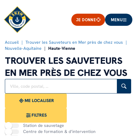
JE DONNE
MENU
Accueil
Trouver les Sauveteurs en Mer près de chez vous
Nouvelle-Aquitaine
Haute-Vienne
TROUVER LES SAUVETEURS
EN MER PRÈS DE CHEZ VOUS
Rechercher
Veuillez
{{count}}
un
renseigner
résultat(s)
établissement
une
trouvé(s)
adresse
ME LOCALISER
FILTRES
Station de sauvetage
Centre de formation & d’intervention