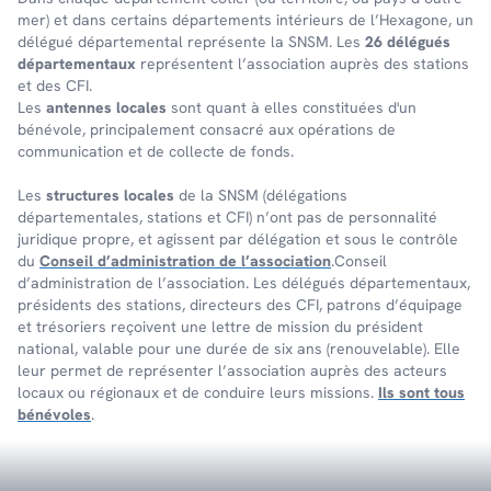
mer) et dans certains dépar­te­ments inté­rieurs de l’Hexa­gone, un
délé­gué dépar­te­men­tal repré­sente la SNSM. Les
26 délégués
départementaux
représentent l’association auprès des stations
et des CFI.
Les
antennes locales
sont quant à elles constituées d'un
bénévole, principalement consacré aux opérations de
communication et de collecte de fonds.
Les
structures locales
de la SNSM (délégations
départementales, stations et CFI) n’ont pas de personnalité
juridique propre, et agissent par délégation et sous le contrôle
du
Conseil d’administration de l’association
.Conseil
d’administration de l’association. Les délégués départementaux,
présidents des stations, directeurs des CFI, patrons d’équipage
et trésoriers reçoivent une lettre de mission du président
national, valable pour une durée de six ans (renouvelable). Elle
leur permet de représenter l’association auprès des acteurs
locaux ou régionaux et de conduire leurs missions.
Ils sont tous
bénévoles
.