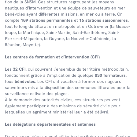
tion de la SNSM. Ces struc­tures regroupent les moyens
nautiques d’in­ter­ven­tion et une équipe de sauveteurs en mer
bénévoles ayant différentes missions, en mer ou à terre. On
comp­te
189 stations perma­nentes
et
16 stations saison­nières
,
tout le long du litto­ral en métro­pole et en Outre-mer (la Guade­
loupe, la Marti­nique, Saint-Martin, Saint-Barthé­lemy, Saint-
Pierre-et-Mique­lon, la Guyane, la Nouvelle-Calé­do­nie, La
Réunion, Mayotte).
Les centres de forma­tion et d’in­ter­ven­tion (CFI)
Les
32 CFI
, qui couvrent l’en­semble du terri­toire métro­po­li­tain,
fonc­tionnent grâce à l’im­pli­ca­tion de quelque
830 forma­teurs
,
tous
béné­voles
. Les CFI ont voca­tion à former des nageurs
sauve­teurs mis à la dispo­si­tion des communes litto­rales pour la
surveillance esti­vale des plages.
À la demande des auto­ri­tés civiles, ces struc­tures peuvent
égale­ment parti­ci­per à des missions de sécu­rité civile pour
lesquelles un agré­ment minis­té­riel leur a été déli­vré.
Les délé­ga­tions dépar­te­men­tales et antennes
Dans chaque dépar­te­ment côtier (ou terri­toire, ou pays d’outre-