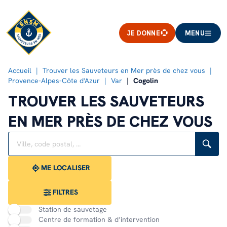
JE DONNE
MENU
Accueil
Trouver les Sauveteurs en Mer près de chez vous
Provence-Alpes-Côte d'Azur
Var
Cogolin
TROUVER LES SAUVETEURS
EN MER PRÈS DE CHEZ VOUS
Rechercher
Veuillez
{{count}}
un
renseigner
résultat(s)
établissement
une
trouvé(s)
adresse
ME LOCALISER
FILTRES
Station de sauvetage
Centre de formation & d’intervention