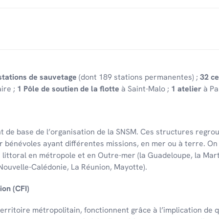
stations de sauvetage
(dont 189 stations permanentes) ;
32 ce
ire ;
1 Pôle de soutien de la flotte
à Saint-Malo ;
1 atelier
à Pa
t de base de l’or­ga­ni­sa­tion de la SNSM. Ces struc­tures regr
r bénévoles ayant différentes missions, en mer ou à terre. On
u litto­ral en métro­pole et en Outre-mer (la Guade­loupe, la Mar
Nouvelle-Calé­do­nie, La Réunion, Mayotte).
ion (CFI)
rri­toire métro­po­li­tain, fonc­tionnent grâce à l’im­pli­ca­tion d