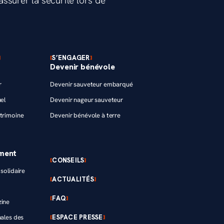
ssurer la sécurité lors de
S’ENGAGER
Devenir bénévole
r
Devenir sauveteur embarqué
el
Devenir nageur sauveteur
trimoine
Devenir bénévole à terre
ement
CONSEILS
solidaire
ACTUALITÉS
FAQ
zine
ESPACE PRESSE
nales des