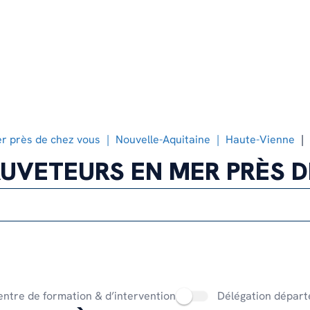
Notre organisation
Faire un don ponctuel
Devenir nageur sauveteur
Notre histoire
Transmettre son patrimoine
Devenir bénévole à terre
Nos offres d’emploi
Devenir mécène
Notre feuille de route climat et
environnement
r près de chez vous
Nouvelle-Aquitaine
Haute-Vienne
UVETEURS EN MER PRÈS 
ntre de formation & d’intervention
Délégation départ