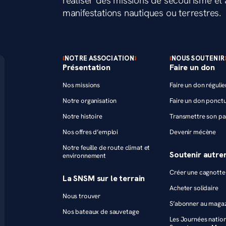
réaliser des missions de secourisme et a
manifestations nautiques ou terrestres.
NOTRE ASSOCIATION
NOUS SOUTENIR
Présentation
Faire un don
Nos missions
Faire un don régulie
Notre organisation
Faire un don ponctu
Notre histoire
Transmettre son pa
Nos offres d’emploi
Devenir mécène
Notre feuille de route climat et
Soutenir autr
environnement
Créer une cagnotte 
La SNSM sur le terrain
Acheter solidaire
Nous trouver
S’abonner au maga
Nos bateaux de sauvetage
Les Journées natio