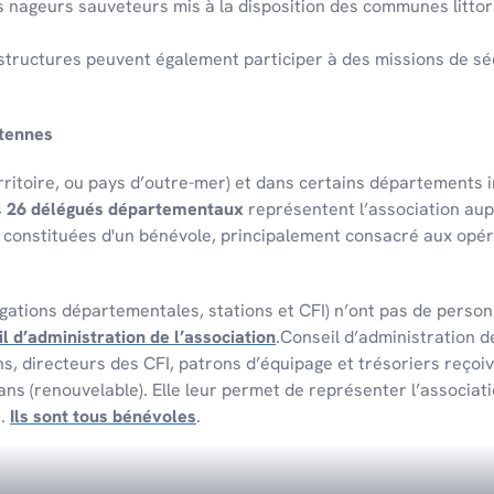
s nageurs sauve­teurs mis à la dispo­si­tion des communes litto­r
 struc­tures peuvent égale­ment parti­ci­per à des missions de séc
ntennes
i­toire, ou pays d’outre-mer) et dans certains dépar­te­ments in
s
26 délégués départementaux
représentent l’association aup
s constituées d'un bénévole, principalement consacré aux opér
ations départementales, stations et CFI) n’ont pas de personn
l d’administration de l’association
.Conseil d’administration d
, directeurs des CFI, patrons d’équipage et trésoriers reçoiv
 ans (renouvelable). Elle leur permet de représenter l’associa
s.
Ils sont tous bénévoles
.