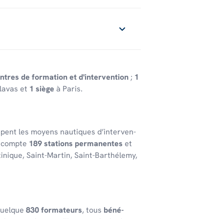
ntres de formation et d'intervention
;
1
lavas et
1 siège
à Paris.
oupent les moyens nautiques d’in­ter­ven­
 comp­te
189 stations perma­nentes
et
ti­nique, Saint-Martin, Saint-Barthé­lemy,
e quelque
830 forma­teurs
, tous
béné­