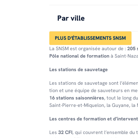
Par ville
PLUS D'ÉTABLISSEMENTS SNSM
La SNSM est organisée autour de :
205 
Pôle national de formation
à Saint-Naza
Les stations de sauve­tage
Les stations de sauve­tage sont l’élé­men
tion et une équipe de sauveteurs en me
16 stations saison­nières
, tout le long d
Saint-Pierre-et-Mique­lon, la Guyane, la 
Les centres de forma­tion et d’in­ter­ven­t
Les
32 CFI
, qui couvrent l’en­semble du te