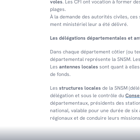
voles
. Les CFI ont voca­tion à former de
plages.
À la demande des auto­ri­tés civiles, ces
ment minis­té­riel leur a été déli­vré.
Les délé­ga­tions dépar­te­men­tales et a
Dans chaque dépar­te­ment côtier (ou terr
dépar­te­men­tal repré­sente la SNSM. Le
Les
antennes locales
sont quant à elle
de fonds.
Les
structures locales
de la SNSM (délég
délégation et sous le contrôle du
Consei
départementaux, présidents des stations
national, valable pour une durée de six
régionaux et de conduire leurs mission