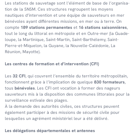
Les stations de sauve­tage sont l’élé­ment de base de l’or­ga­ni­sa­
tion de la SNSM. Ces struc­tures regroupent les moyens
nautiques d’in­ter­ven­tion et une équipe de sauveteurs en mer
bénévoles ayant différentes missions, en mer ou à terre. On
comp­te
189 stations perma­nentes
et
16 stations saison­nières
,
tout le long du litto­ral en métro­pole et en Outre-mer (la Guade­
loupe, la Marti­nique, Saint-Martin, Saint-Barthé­lemy, Saint-
Pierre-et-Mique­lon, la Guyane, la Nouvelle-Calé­do­nie, La
Réunion, Mayotte).
Les centres de forma­tion et d’in­ter­ven­tion (CFI)
Les
32 CFI
, qui couvrent l’en­semble du terri­toire métro­po­li­tain,
fonc­tionnent grâce à l’im­pli­ca­tion de quelque
830 forma­teurs
,
tous
béné­voles
. Les CFI ont voca­tion à former des nageurs
sauve­teurs mis à la dispo­si­tion des communes litto­rales pour la
surveillance esti­vale des plages.
À la demande des auto­ri­tés civiles, ces struc­tures peuvent
égale­ment parti­ci­per à des missions de sécu­rité civile pour
lesquelles un agré­ment minis­té­riel leur a été déli­vré.
Les délé­ga­tions dépar­te­men­tales et antennes