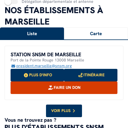
Délégation départementale et antenne
NOS ÉTABLISSEMENTS À
MARSEILLE
Liste
Carte
STATION SNSM DE MARSEILLE
Port de la Pointe Rouge 13008 Marseille
president.marseille@snsm.org
PLUS D'INFO
ITINÉRAIRE
FAIRE UN DON
VOIR PLUS
Vous ne trouvez pas ?
PLUS D'ÉTABLISSEMENTS SNSM