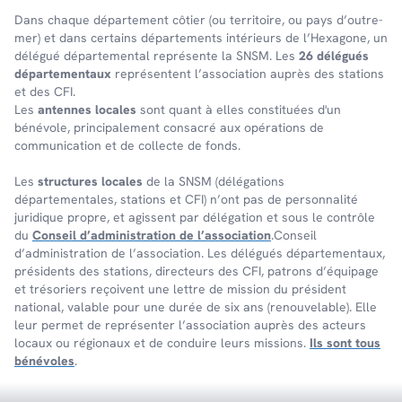
Dans chaque dépar­te­ment côtier (ou terri­toire, ou pays d’outre-
mer) et dans certains dépar­te­ments inté­rieurs de l’Hexa­gone, un
délé­gué dépar­te­men­tal repré­sente la SNSM. Les
26 délégués
départementaux
représentent l’association auprès des stations
et des CFI.
Les
antennes locales
sont quant à elles constituées d'un
bénévole, principalement consacré aux opérations de
communication et de collecte de fonds.
Les
structures locales
de la SNSM (délégations
départementales, stations et CFI) n’ont pas de personnalité
juridique propre, et agissent par délégation et sous le contrôle
du
Conseil d’administration de l’association
.Conseil
d’administration de l’association. Les délégués départementaux,
présidents des stations, directeurs des CFI, patrons d’équipage
et trésoriers reçoivent une lettre de mission du président
national, valable pour une durée de six ans (renouvelable). Elle
leur permet de représenter l’association auprès des acteurs
locaux ou régionaux et de conduire leurs missions.
Ils sont tous
bénévoles
.