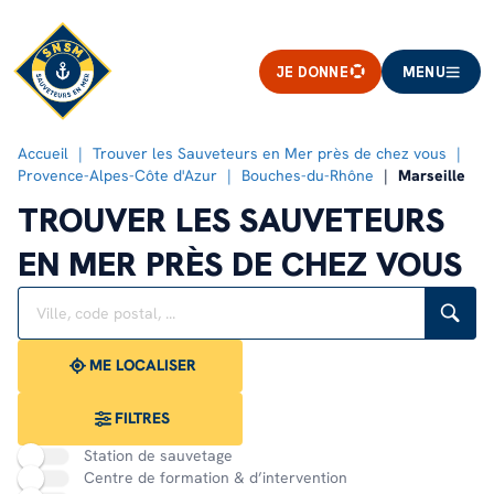
JE DONNE
MENU
Accueil
Trouver les Sauveteurs en Mer près de chez vous
Provence-Alpes-Côte d'Azur
Bouches-du-Rhône
Marseille
TROUVER LES SAUVETEURS
EN MER PRÈS DE CHEZ VOUS
Rechercher
Veuillez
{{count}}
un
renseigner
résultat(s)
établissement
une
trouvé(s)
adresse
ME LOCALISER
FILTRES
Station de sauvetage
Centre de formation & d’intervention