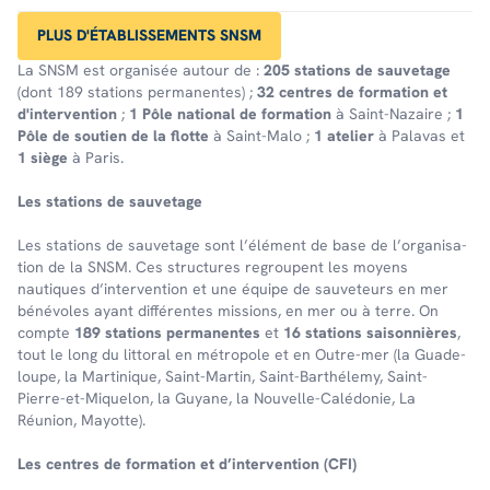
PLUS D'ÉTABLISSEMENTS SNSM
La SNSM est organisée autour de :
205 stations de sauvetage
(dont 189 stations permanentes) ;
32 centres de formation et
d'intervention
;
1 Pôle national de formation
à Saint-Nazaire ;
1
Pôle de soutien de la flotte
à Saint-Malo ;
1 atelier
à Palavas et
1 siège
à Paris.
Les stations de sauve­tage
Les stations de sauve­tage sont l’élé­ment de base de l’or­ga­ni­sa­
tion de la SNSM. Ces struc­tures regroupent les moyens
nautiques d’in­ter­ven­tion et une équipe de sauveteurs en mer
bénévoles ayant différentes missions, en mer ou à terre. On
comp­te
189 stations perma­nentes
et
16 stations saison­nières
,
tout le long du litto­ral en métro­pole et en Outre-mer (la Guade­
loupe, la Marti­nique, Saint-Martin, Saint-Barthé­lemy, Saint-
Pierre-et-Mique­lon, la Guyane, la Nouvelle-Calé­do­nie, La
Réunion, Mayotte).
Les centres de forma­tion et d’in­ter­ven­tion (CFI)