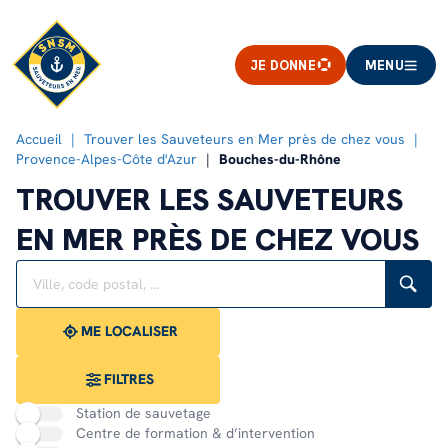
JE DONNE
MENU
Accueil
Trouver les Sauveteurs en Mer près de chez vous
Provence-Alpes-Côte d'Azur
Bouches-du-Rhône
TROUVER LES SAUVETEURS
EN MER PRÈS DE CHEZ VOUS
Rechercher
Veuillez
{{count}}
un
renseigner
résultat(s)
établissement
une
trouvé(s)
adresse
ME LOCALISER
FILTRES
Station de sauvetage
Centre de formation & d’intervention