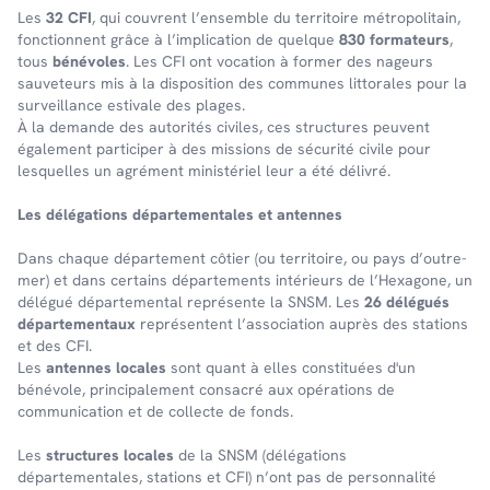
Les
32 CFI
, qui couvrent l’en­semble du terri­toire métro­po­li­tain,
fonc­tionnent grâce à l’im­pli­ca­tion de quelque
830 forma­teurs
,
tous
béné­voles
. Les CFI ont voca­tion à former des nageurs
sauve­teurs mis à la dispo­si­tion des communes litto­rales pour la
surveillance esti­vale des plages.
À la demande des auto­ri­tés civiles, ces struc­tures peuvent
égale­ment parti­ci­per à des missions de sécu­rité civile pour
lesquelles un agré­ment minis­té­riel leur a été déli­vré.
Les délé­ga­tions dépar­te­men­tales et antennes
Dans chaque dépar­te­ment côtier (ou terri­toire, ou pays d’outre-
mer) et dans certains dépar­te­ments inté­rieurs de l’Hexa­gone, un
délé­gué dépar­te­men­tal repré­sente la SNSM. Les
26 délégués
départementaux
représentent l’association auprès des stations
et des CFI.
Les
antennes locales
sont quant à elles constituées d'un
bénévole, principalement consacré aux opérations de
communication et de collecte de fonds.
Les
structures locales
de la SNSM (délégations
départementales, stations et CFI) n’ont pas de personnalité