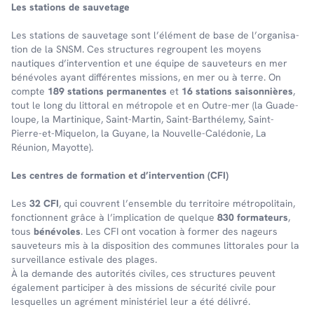
Les stations de sauve­tage
Les stations de sauve­tage sont l’élé­ment de base de l’or­ga­ni­sa­
tion de la SNSM. Ces struc­tures regroupent les moyens
nautiques d’in­ter­ven­tion et une équipe de sauveteurs en mer
bénévoles ayant différentes missions, en mer ou à terre. On
comp­te
189 stations perma­nentes
et
16 stations saison­nières
,
tout le long du litto­ral en métro­pole et en Outre-mer (la Guade­
loupe, la Marti­nique, Saint-Martin, Saint-Barthé­lemy, Saint-
Pierre-et-Mique­lon, la Guyane, la Nouvelle-Calé­do­nie, La
Réunion, Mayotte).
Les centres de forma­tion et d’in­ter­ven­tion (CFI)
Les
32 CFI
, qui couvrent l’en­semble du terri­toire métro­po­li­tain,
fonc­tionnent grâce à l’im­pli­ca­tion de quelque
830 forma­teurs
,
tous
béné­voles
. Les CFI ont voca­tion à former des nageurs
sauve­teurs mis à la dispo­si­tion des communes litto­rales pour la
surveillance esti­vale des plages.
À la demande des auto­ri­tés civiles, ces struc­tures peuvent
égale­ment parti­ci­per à des missions de sécu­rité civile pour
lesquelles un agré­ment minis­té­riel leur a été déli­vré.