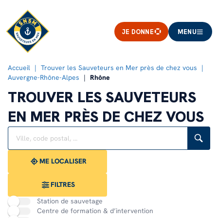
JE DONNE
MENU
Accueil
Trouver les Sauveteurs en Mer près de chez vous
Auvergne-Rhône-Alpes
Rhône
TROUVER LES SAUVETEURS
EN MER PRÈS DE CHEZ VOUS
Rechercher
Veuillez
{{count}}
un
renseigner
résultat(s)
établissement
une
trouvé(s)
adresse
ME LOCALISER
FILTRES
Station de sauvetage
Centre de formation & d’intervention