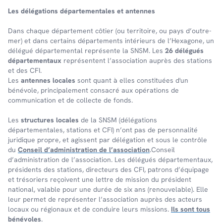
Les délé­ga­tions dépar­te­men­tales et antennes
Dans chaque dépar­te­ment côtier (ou terri­toire, ou pays d’outre-
mer) et dans certains dépar­te­ments inté­rieurs de l’Hexa­gone, un
délé­gué dépar­te­men­tal repré­sente la SNSM. Les
26 délégués
départementaux
représentent l’association auprès des stations
et des CFI.
Les
antennes locales
sont quant à elles constituées d'un
bénévole, principalement consacré aux opérations de
communication et de collecte de fonds.
Les
structures locales
de la SNSM (délégations
départementales, stations et CFI) n’ont pas de personnalité
juridique propre, et agissent par délégation et sous le contrôle
du
Conseil d’administration de l’association
.Conseil
d’administration de l’association. Les délégués départementaux,
présidents des stations, directeurs des CFI, patrons d’équipage
et trésoriers reçoivent une lettre de mission du président
national, valable pour une durée de six ans (renouvelable). Elle
leur permet de représenter l’association auprès des acteurs
locaux ou régionaux et de conduire leurs missions.
Ils sont tous
bénévoles
.