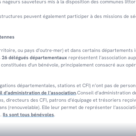
s nageurs sauve­teurs mis à la dispo­si­tion des communes litto­r
 struc­tures peuvent égale­ment parti­ci­per à des missions de séc
ntennes
i­toire, ou pays d’outre-mer) et dans certains dépar­te­ments in
s
26 délégués départementaux
représentent l’association aup
s constituées d'un bénévole, principalement consacré aux opér
ations départementales, stations et CFI) n’ont pas de personn
l d’administration de l’association
.Conseil d’administration d
, directeurs des CFI, patrons d’équipage et trésoriers reçoiv
 ans (renouvelable). Elle leur permet de représenter l’associa
s.
Ils sont tous bénévoles
.