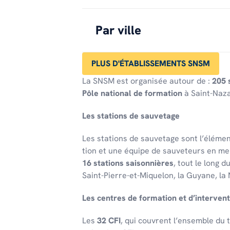
Par ville
PLUS D'ÉTABLISSEMENTS SNSM
La SNSM est organisée autour de :
205 
Pôle national de formation
à Saint-Naza
Les stations de sauve­tage
Les stations de sauve­tage sont l’élé­men
tion et une équipe de sauveteurs en me
16 stations saison­nières
, tout le long d
Saint-Pierre-et-Mique­lon, la Guyane, la 
Les centres de forma­tion et d’in­ter­ven­t
Les
32 CFI
, qui couvrent l’en­semble du te