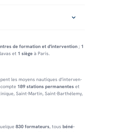
ntres de formation et d'intervention
;
1
lavas et
1 siège
à Paris.
oupent les moyens nautiques d’in­ter­ven­
 comp­te
189 stations perma­nentes
et
ti­nique, Saint-Martin, Saint-Barthé­lemy,
e quelque
830 forma­teurs
, tous
béné­