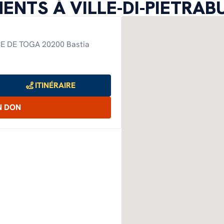
ENTS À VILLE-DI-PIETRA
Notre feuille de route climat et
environnement
E DE TOGA 20200 Bastia
ITINÉRAIRE
N DON