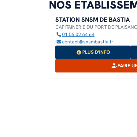
NOS ÉTABLISSEM
EN SAVOIR PLUS
EN SAVOIR PLUS
STATION SNSM DE BASTIA
EN SAVOIR PLUS
CAPITAINERIE DU PORT DE PLAISANC
01 56 02 64 64
contact@snsmbastia.fr
PLUS D'INFO
FAIRE U