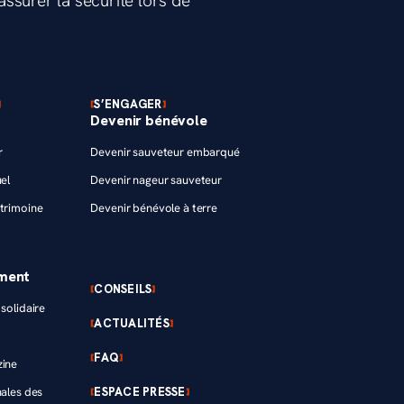
ssurer la sécurité lors de
S’ENGAGER
Devenir bénévole
r
Devenir sauveteur embarqué
el
Devenir nageur sauveteur
trimoine
Devenir bénévole à terre
ement
CONSEILS
solidaire
ACTUALITÉS
FAQ
zine
ESPACE PRESSE
nales des