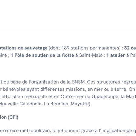
stations de sauvetage
(dont 189 stations permanentes) ;
32 ce
ire ;
1 Pôle de soutien de la flotte
à Saint-Malo ;
1 atelier
à Pa
t de base de l’or­ga­ni­sa­tion de la SNSM. Ces struc­tures regr
r bénévoles ayant différentes missions, en mer ou à terre. On
u litto­ral en métro­pole et en Outre-mer (la Guade­loupe, la Mar
Nouvelle-Calé­do­nie, La Réunion, Mayotte).
ion (CFI)
rri­toire métro­po­li­tain, fonc­tionnent grâce à l’im­pli­ca­tion d