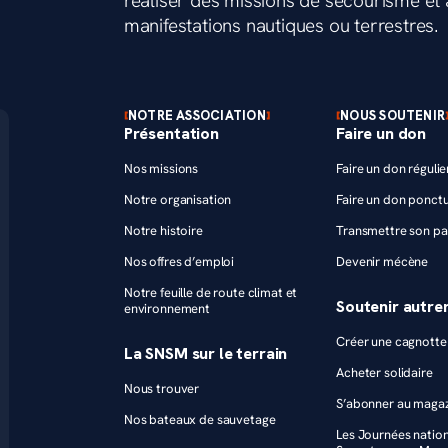
réaliser des missions de secourisme et a
manifestations nautiques ou terrestres.
NOTRE ASSOCIATION
NOUS SOUTENIR
Présentation
Faire un don
Nos missions
Faire un don régulie
Notre organisation
Faire un don ponctu
Notre histoire
Transmettre son pa
Nos offres d’emploi
Devenir mécène
Notre feuille de route climat et
Soutenir autr
environnement
Créer une cagnotte 
La SNSM sur le terrain
Acheter solidaire
Nous trouver
S’abonner au maga
Nos bateaux de sauvetage
Les Journées natio