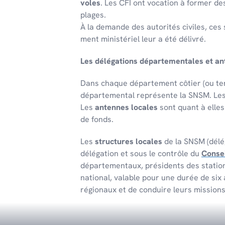
voles
. Les CFI ont voca­tion à former de
plages.
À la demande des auto­ri­tés civiles, ces
ment minis­té­riel leur a été déli­vré.
Les délé­ga­tions dépar­te­men­tales et a
Dans chaque dépar­te­ment côtier (ou terr
dépar­te­men­tal repré­sente la SNSM. Le
Les
antennes locales
sont quant à elle
de fonds.
Les
structures locales
de la SNSM (délég
délégation et sous le contrôle du
Consei
départementaux, présidents des stations
national, valable pour une durée de six
régionaux et de conduire leurs mission