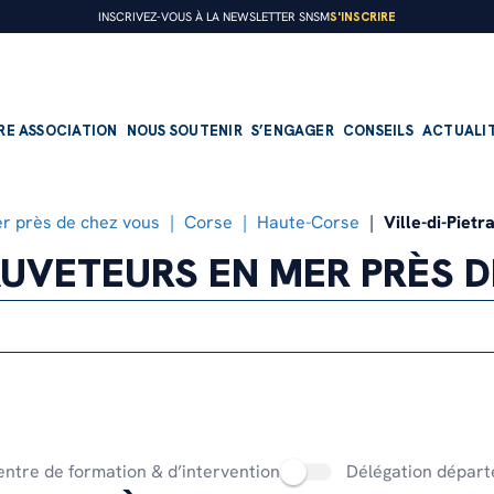
S'INSCRIRE
INSCRIVEZ-VOUS À LA NEWSLETTER SNSM
RE ASSOCIATION
NOUS SOUTENIR
S’ENGAGER
CONSEILS
ACTUALI
r près de chez vous
Corse
Haute-Corse
Ville-di-Piet
UVETEURS EN MER PRÈS 
PRÉSENTATION
FAIRE UN DON
DEVENIR BÉNÉVOLE
Nos missions
Faire un don régulier
Devenir sauveteur embarqué
Notre organisation
Faire un don ponctuel
Devenir nageur sauveteur
Notre histoire
Transmettre son patrimoine
Devenir bénévole à terre
ntre de formation & d’intervention
Délégation départ
Nos offres d’emploi
Devenir mécène