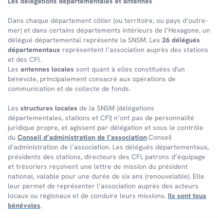
Les délé­ga­tions dépar­te­men­tales et antennes
Dans chaque dépar­te­ment côtier (ou terri­toire, ou pays d’outre-
mer) et dans certains dépar­te­ments inté­rieurs de l’Hexa­gone, un
délé­gué dépar­te­men­tal repré­sente la SNSM. Les
26 délégués
départementaux
représentent l’association auprès des stations
et des CFI.
Les
antennes locales
sont quant à elles constituées d'un
bénévole, principalement consacré aux opérations de
communication et de collecte de fonds.
Les
structures locales
de la SNSM (délégations
départementales, stations et CFI) n’ont pas de personnalité
juridique propre, et agissent par délégation et sous le contrôle
du
Conseil d’administration de l’association
.Conseil
d’administration de l’association. Les délégués départementaux,
présidents des stations, directeurs des CFI, patrons d’équipage
et trésoriers reçoivent une lettre de mission du président
national, valable pour une durée de six ans (renouvelable). Elle
leur permet de représenter l’association auprès des acteurs
locaux ou régionaux et de conduire leurs missions.
Ils sont tous
bénévoles
.