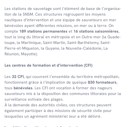
Les stations de sauve­tage sont l’élé­ment de base de l’or­ga­ni­sa­
tion de la SNSM. Ces struc­tures regroupent les moyens
nautiques d’in­ter­ven­tion et une équipe de sauveteurs en mer
bénévoles ayant différentes missions, en mer ou à terre. On
comp­te
189 stations perma­nentes
et
16 stations saison­nières
,
tout le long du litto­ral en métro­pole et en Outre-mer (la Guade­
loupe, la Marti­nique, Saint-Martin, Saint-Barthé­lemy, Saint-
Pierre-et-Mique­lon, la Guyane, la Nouvelle-Calé­do­nie, La
Réunion, Mayotte).
Les centres de forma­tion et d’in­ter­ven­tion (CFI)
Les
32 CFI
, qui couvrent l’en­semble du terri­toire métro­po­li­tain,
fonc­tionnent grâce à l’im­pli­ca­tion de quelque
830 forma­teurs
,
tous
béné­voles
. Les CFI ont voca­tion à former des nageurs
sauve­teurs mis à la dispo­si­tion des communes litto­rales pour la
surveillance esti­vale des plages.
À la demande des auto­ri­tés civiles, ces struc­tures peuvent
égale­ment parti­ci­per à des missions de sécu­rité civile pour
lesquelles un agré­ment minis­té­riel leur a été déli­vré.