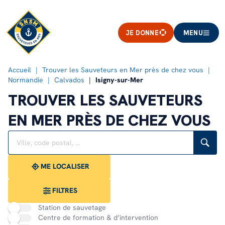
JE DONNE
MENU
Accueil
Trouver les Sauveteurs en Mer près de chez vous
Normandie
Calvados
Isigny-sur-Mer
TROUVER LES SAUVETEURS
EN MER PRÈS DE CHEZ VOUS
Rechercher
Veuillez
{{count}}
un
renseigner
résultat(s)
établissement
une
trouvé(s)
adresse
ME LOCALISER
FILTRES
Station de sauvetage
Centre de formation & d’intervention