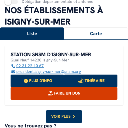
Délégation départementale et antenne
NOS ÉTABLISSEMENTS À
ISIGNY-SUR-MER
Liste
Carte
STATION SNSM D'ISIGNY-SUR-MER
Quai Neuf 14230 Isigny-Sur-Mer
02 31 22 10 67
president.isigny-sur-mer@snsm.org
PLUS D'INFO
ITINÉRAIRE
FAIRE UN DON
VOIR PLUS
Vous ne trouvez pas ?