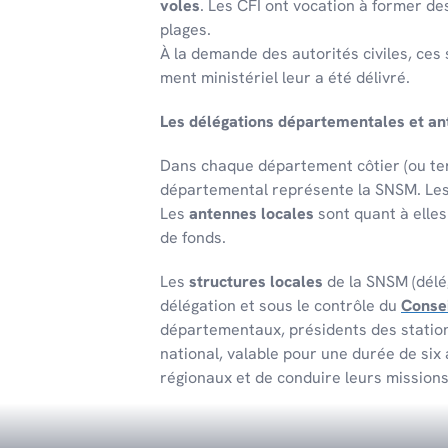
voles
. Les CFI ont voca­tion à former de
plages.
À la demande des auto­ri­tés civiles, ces
ment minis­té­riel leur a été déli­vré.
Les délé­ga­tions dépar­te­men­tales et a
Dans chaque dépar­te­ment côtier (ou terr
dépar­te­men­tal repré­sente la SNSM. Le
Les
antennes locales
sont quant à elle
de fonds.
Les
structures locales
de la SNSM (délég
délégation et sous le contrôle du
Consei
départementaux, présidents des stations
national, valable pour une durée de six
régionaux et de conduire leurs mission