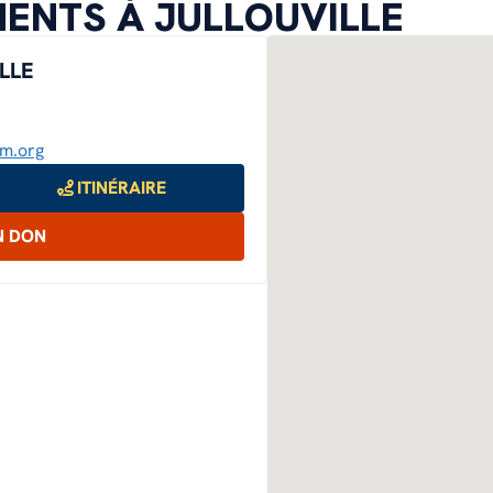
ENTS À JULLOUVILLE
LLE
sm.org
ITINÉRAIRE
N DON