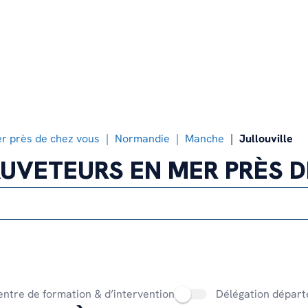
Notre organisation
Faire un don ponctuel
Devenir nageur sauveteur
Notre histoire
Transmettre son patrimoine
Devenir bénévole à terre
Nos offres d’emploi
Devenir mécène
Notre feuille de route climat et
environnement
r près de chez vous
Normandie
Manche
Jullouville
UVETEURS EN MER PRÈS 
ntre de formation & d’intervention
Délégation départ