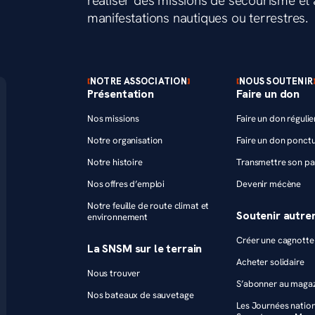
réaliser des missions de secourisme et a
manifestations nautiques ou terrestres.
NOTRE ASSOCIATION
NOUS SOUTENIR
Présentation
Faire un don
Nos missions
Faire un don régulie
Notre organisation
Faire un don ponctu
Notre histoire
Transmettre son pa
Nos offres d’emploi
Devenir mécène
Notre feuille de route climat et
Soutenir autr
environnement
Créer une cagnotte 
La SNSM sur le terrain
Acheter solidaire
Nous trouver
S’abonner au maga
Nos bateaux de sauvetage
Les Journées natio