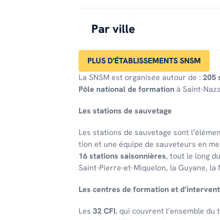
Par ville
PLUS D'ÉTABLISSEMENTS SNSM
La SNSM est organisée autour de :
205 
Pôle national de formation
à Saint-Naza
Les stations de sauve­tage
Les stations de sauve­tage sont l’élé­men
tion et une équipe de sauveteurs en me
16 stations saison­nières
, tout le long d
Saint-Pierre-et-Mique­lon, la Guyane, la 
Les centres de forma­tion et d’in­ter­ven­t
Les
32 CFI
, qui couvrent l’en­semble du te