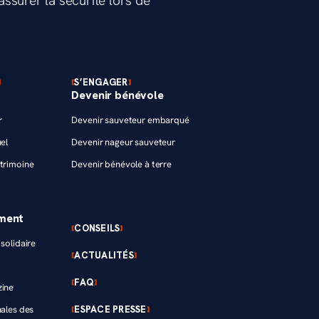
ssurer la sécurité lors de
S’ENGAGER
Devenir bénévole
r
Devenir sauveteur embarqué
el
Devenir nageur sauveteur
trimoine
Devenir bénévole à terre
ement
CONSEILS
solidaire
ACTUALITÉS
FAQ
zine
ESPACE PRESSE
nales des