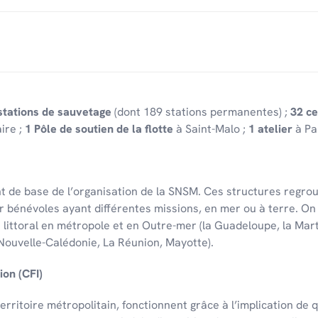
stations de sauvetage
(dont 189 stations permanentes) ;
32 ce
ire ;
1 Pôle de soutien de la flotte
à Saint-Malo ;
1 atelier
à Pa
t de base de l’or­ga­ni­sa­tion de la SNSM. Ces struc­tures regr
r bénévoles ayant différentes missions, en mer ou à terre. On
u litto­ral en métro­pole et en Outre-mer (la Guade­loupe, la Mar
Nouvelle-Calé­do­nie, La Réunion, Mayotte).
ion (CFI)
rri­toire métro­po­li­tain, fonc­tionnent grâce à l’im­pli­ca­tion d