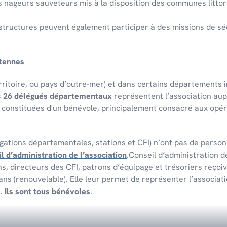
s nageurs sauve­teurs mis à la dispo­si­tion des communes litto­r
 struc­tures peuvent égale­ment parti­ci­per à des missions de séc
ntennes
i­toire, ou pays d’outre-mer) et dans certains dépar­te­ments in
s
26 délégués départementaux
représentent l’association aup
s constituées d'un bénévole, principalement consacré aux opér
ations départementales, stations et CFI) n’ont pas de personn
l d’administration de l’association
.Conseil d’administration d
, directeurs des CFI, patrons d’équipage et trésoriers reçoiv
 ans (renouvelable). Elle leur permet de représenter l’associa
s.
Ils sont tous bénévoles
.