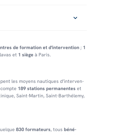
ntres de formation et d'intervention
;
1
lavas et
1 siège
à Paris.
oupent les moyens nautiques d’in­ter­ven­
 comp­te
189 stations perma­nentes
et
ti­nique, Saint-Martin, Saint-Barthé­lemy,
e quelque
830 forma­teurs
, tous
béné­