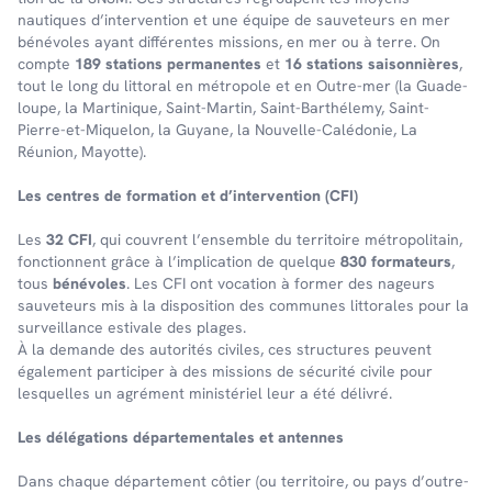
nautiques d’in­ter­ven­tion et une équipe de sauveteurs en mer
bénévoles ayant différentes missions, en mer ou à terre. On
comp­te
189 stations perma­nentes
et
16 stations saison­nières
,
tout le long du litto­ral en métro­pole et en Outre-mer (la Guade­
loupe, la Marti­nique, Saint-Martin, Saint-Barthé­lemy, Saint-
Pierre-et-Mique­lon, la Guyane, la Nouvelle-Calé­do­nie, La
Réunion, Mayotte).
Les centres de forma­tion et d’in­ter­ven­tion (CFI)
Les
32 CFI
, qui couvrent l’en­semble du terri­toire métro­po­li­tain,
fonc­tionnent grâce à l’im­pli­ca­tion de quelque
830 forma­teurs
,
tous
béné­voles
. Les CFI ont voca­tion à former des nageurs
sauve­teurs mis à la dispo­si­tion des communes litto­rales pour la
surveillance esti­vale des plages.
À la demande des auto­ri­tés civiles, ces struc­tures peuvent
égale­ment parti­ci­per à des missions de sécu­rité civile pour
lesquelles un agré­ment minis­té­riel leur a été déli­vré.
Les délé­ga­tions dépar­te­men­tales et antennes
Dans chaque dépar­te­ment côtier (ou terri­toire, ou pays d’outre-