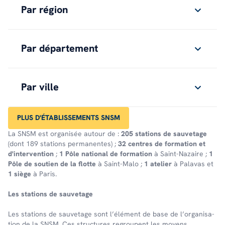
Par région
Par département
Par ville
PLUS D'ÉTABLISSEMENTS SNSM
La SNSM est organisée autour de :
205 stations de sauvetage
(dont 189 stations permanentes) ;
32 centres de formation et
d'intervention
;
1 Pôle national de formation
à Saint-Nazaire ;
1
Pôle de soutien de la flotte
à Saint-Malo ;
1 atelier
à Palavas et
1 siège
à Paris.
Les stations de sauve­tage
Les stations de sauve­tage sont l’élé­ment de base de l’or­ga­ni­sa­
tion de la SNSM. Ces struc­tures regroupent les moyens