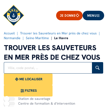
JE DONNE
MENU
Accueil
Trouver les Sauveteurs en Mer près de chez vous
Normandie
Seine-Maritime
Le Havre
TROUVER LES SAUVETEURS
EN MER PRÈS DE CHEZ VOUS
Rechercher
Veuillez
{{count}}
un
renseigner
résultat(s)
établissement
une
trouvé(s)
adresse
ME LOCALISER
FILTRES
Station de sauvetage
Centre de formation & d’intervention