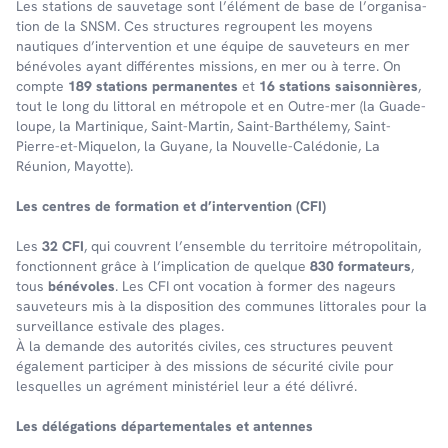
Les stations de sauve­tage sont l’élé­ment de base de l’or­ga­ni­sa­
tion de la SNSM. Ces struc­tures regroupent les moyens
nautiques d’in­ter­ven­tion et une équipe de sauveteurs en mer
bénévoles ayant différentes missions, en mer ou à terre. On
comp­te
189 stations perma­nentes
et
16 stations saison­nières
,
tout le long du litto­ral en métro­pole et en Outre-mer (la Guade­
loupe, la Marti­nique, Saint-Martin, Saint-Barthé­lemy, Saint-
Pierre-et-Mique­lon, la Guyane, la Nouvelle-Calé­do­nie, La
Réunion, Mayotte).
Les centres de forma­tion et d’in­ter­ven­tion (CFI)
Les
32 CFI
, qui couvrent l’en­semble du terri­toire métro­po­li­tain,
fonc­tionnent grâce à l’im­pli­ca­tion de quelque
830 forma­teurs
,
tous
béné­voles
. Les CFI ont voca­tion à former des nageurs
sauve­teurs mis à la dispo­si­tion des communes litto­rales pour la
surveillance esti­vale des plages.
À la demande des auto­ri­tés civiles, ces struc­tures peuvent
égale­ment parti­ci­per à des missions de sécu­rité civile pour
lesquelles un agré­ment minis­té­riel leur a été déli­vré.
Les délé­ga­tions dépar­te­men­tales et antennes