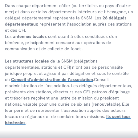
Dans chaque dépar­te­ment côtier (ou terri­toire, ou pays d’outre-
mer) et dans certains dépar­te­ments inté­rieurs de l’Hexa­gone, un
délé­gué dépar­te­men­tal repré­sente la SNSM. Les
26 délégués
départementaux
représentent l’association auprès des stations
et des CFI.
Les
antennes locales
sont quant à elles constituées d'un
bénévole, principalement consacré aux opérations de
communication et de collecte de fonds.
Les
structures locales
de la SNSM (délégations
départementales, stations et CFI) n’ont pas de personnalité
juridique propre, et agissent par délégation et sous le contrôle
du
Conseil d’administration de l’association
.Conseil
d’administration de l’association. Les délégués départementaux,
présidents des stations, directeurs des CFI, patrons d’équipage
et trésoriers reçoivent une lettre de mission du président
national, valable pour une durée de six ans (renouvelable). Elle
leur permet de représenter l’association auprès des acteurs
locaux ou régionaux et de conduire leurs missions.
Ils sont tous
bénévoles
.