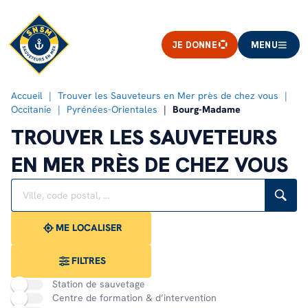
JE DONNE
MENU
Accueil
Trouver les Sauveteurs en Mer près de chez vous
Occitanie
Pyrénées-Orientales
Bourg-Madame
TROUVER LES SAUVETEURS
EN MER PRÈS DE CHEZ VOUS
Rechercher
Veuillez
{{count}}
un
renseigner
résultat(s)
établissement
une
trouvé(s)
adresse
ME LOCALISER
FILTRES
Station de sauvetage
Centre de formation & d’intervention